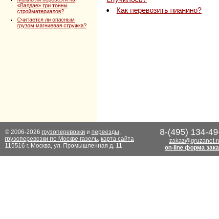
«Валдае» три тонны
Как перевозить пианино?
стройматериалов?
Считается ли опасным
грузом магниевая стружка?
8-(495) 134-49
© 2006-2026
грузоперевозки
и
переезды
,
грузоперевозки по Москве газель
,
карта сайта
zakaz@gruzanet.r
115516 г. Москва, ул. Промышленная д. 11
on-line форма зак