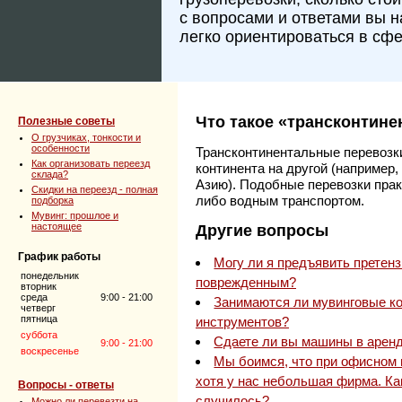
с вопросами и ответами вы 
легко ориентироваться в сфе
Что такое «трансконтин
Полезные советы
О грузчиках, тонкости и
особенности
Трансконтинентальные перевозки 
Как организовать переезд
континента на другой (например,
склада?
Азию). Подобные перевозки пра
Скидки на переезд - полная
либо водным транспортом.
подборка
Мувинг: прошлое и
настоящее
Другие вопросы
График работы
Могу ли я предъявить претенз
понедельник
поврежденным?
вторник
среда
9:00 - 21:00
Занимаются ли мувинговые к
четверг
пятница
инструментов?
суббота
Сдаете ли вы машины в аренд
9:00 - 21:00
воскресенье
Мы боимся, что при офисном п
хотя у нас небольшая фирма. Ка
Вопросы - ответы
случилось?
Можно ли перевезти на