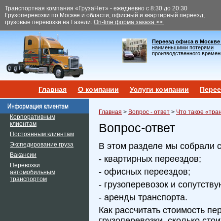
Транспортная компания «ГрузаНет» - ежедневно с 8:30 до 20:30
Грузоперевозки по Москве и области, офисный и квартирный переезд,
грузовые перевозки на Газели.
On-line форма заказа >>
Переезд офиса в Москве
наименьшими потерями
производственного времен
Главная
О компании
Услуги компании
Перее
Главная
>
Вопрос - ответ
>
Что такое «тра
Корпоративным
клиентам
Вопрос-ответ
Постоянным клиентам
Экспедирование груза
В этом разделе мы собрали 
Вакансии
- квартирных переездов;
Перевозки
- офисных переездов;
автомобильным
транспортом
- грузоперевозок и сопутств
- аренды транспорта.
Как рассчитать стоимость пе
грузоперевозки, сколько сто