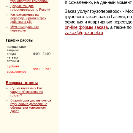
транспортной компании?
К сожалению, на данный момент 
Документы для
грузоперевозок по России
Заказ услуг грузоперевозок - Мо
Как сэкономить на
грузового такси, заказ Газели, 
переезде. Драма в трех
офисных и квартирных переездо
действиях (3).
on-line формы заказа
, а также п
Мультимодальные
перевозки
zakaz@gruzanet.ru
График работы
понедельник
вторник
среда
9:00 - 21:00
четверг
пятница
суббота
9:00 - 21:00
воскресенье
Вопросы - ответы
Существует ли у Вас
услуга «Страхование
груза»?
В какой срок доставляется
груз, если в договоре не
обозначена конкретная
дата?