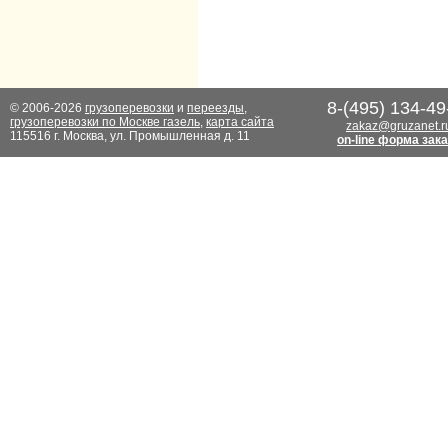
8-(495) 134-49
© 2006-2026
грузоперевозки
и
переезды
,
грузоперевозки по Москве газель
,
карта сайта
zakaz@gruzanet.r
115516 г. Москва, ул. Промышленная д. 11
on-line форма зак