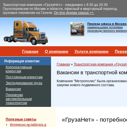
Транспортная компания «ГрузаНет» - ежедневно с 8:30 до 20:30
Грузоперевозки по Москве и области, офисный и квартирный переезд,
грузовые перевозки на Газели.
On-line форма заказа >>
Переезд офиса в Москве
наименьшими потерями
производственного времен
Главная
О компании
Услуги компании
Перее
Главная
»
Транспортная компания «Груза
Корпоративным
клиентам
Вакансии в транспортной ко
Постоянным клиентам
Компания "Метрополис" была организована
Экспедирование груза
закупки нового подвижного состава.
Вакансии
Перевозки
автомобильным
транспортом
«ГрузаНет» - потребно
Полезные советы
Интересно ли работать в