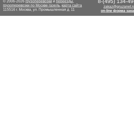
8-(495) 134-49
© 2006-2026
грузоперевозки
и
переезды
,
грузоперевозки по Москве газель
,
карта сайта
zakaz@gruzanet.r
115516 г. Москва, ул. Промышленная д. 11
on-line форма зак