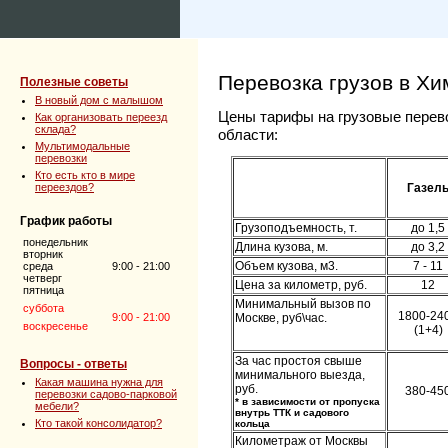
Перевозка грузов в Хи
Полезные советы
В новый дом с малышом
Цены тарифы на грузовые перево
Как организовать переезд
склада?
области:
Мультимодальные
перевозки
Кто есть кто в мире
переездов?
Газел
График работы
Грузоподъемность, т.
до 1,5
понедельник
Длина кузова, м.
до 3,2
вторник
Объем кузова, м3.
7 - 11
среда
9:00 - 21:00
четверг
Цена за километр, руб.
12
пятница
Минимальный вызов по
суббота
1800-24
9:00 - 21:00
Москве, руб\час.
воскресенье
(1+4)
За час простоя свыше
Вопросы - ответы
минимального выезда,
Какая машина нужна для
руб.
380-45
перевозки садово-парковой
* в зависимости от пропуска
мебели?
внутрь ТТК и садового
Кто такой консолидатор?
кольца
Километраж от Москвы