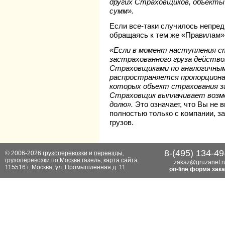
других Страховщиков, объекты
сумм».
Если все-таки случилось непред
обращаясь к тем же «Правилам»
«Если в момент наступления с
застрахованного груза действо
Страховщиками по аналогичным
распространяется пропорциона
которых объект страхования 
Страховщик выплачивает возме
долю».
Это означает, что Вы не
полностью только с компании, 
грузов.
8-(495) 134-49
© 2006-2026
грузоперевозки
и
переезды
,
грузоперевозки по Москве газель
,
карта сайта
zakaz@gruzanet.r
115516 г. Москва, ул. Промышленная д. 11
on-line форма зак