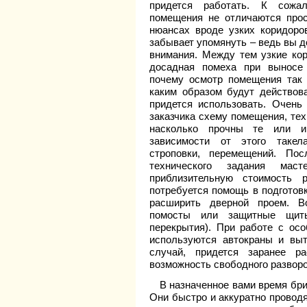
придется работать. К сожал
помещения не отличаются прос
нюансах вроде узких коридоро
забывает упомянуть – ведь вы д
внимания. Между тем узкие ко
досадная помеха при выносе 
почему осмотр помещения так 
каким образом будут действова
придется использовать. Очень
заказчика схему помещения, тех
насколько прочны те или и
зависимости от этого такел
строповки, перемещений. По
технического задания маст
приблизительную стоимость 
потребуется помощь в подготовк
расширить дверной проем. В
помосты или защитные щиты
перекрытия). При работе с ос
используются автокраны и вы
случай, придется заранее р
возможность свободного разворо
В назначенное вами время бри
Они быстро и аккуратно провод