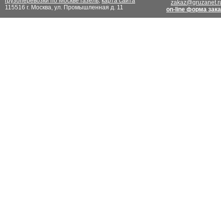
грузоперевозки по Москве газель
,
карта сайта
zakaz@gruzanet.r
115516 г. Москва, ул. Промышленная д. 11
on-line форма зак