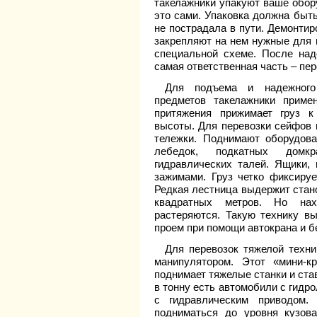
такелажники упакуют ваше обору
это сами. Упаковка должна быт
не пострадала в пути. Демонтир
закрепляют на нем нужные для 
специальной схеме. После над
самая ответственная часть – пе
Для подъема и надежного
предметов такелажники приме
притяжения прижимает груз к
высоты. Для перевозки сейфов 
тележки. Поднимают оборудов
лебедок, подкатных домкр
гидравлических талей. Ящики
зажимами. Груз четко фиксируе
Редкая лестница выдержит стано
квадратных метров. Но на
растеряются. Такую технику в
проем при помощи автокрана и б
Для перевозок тяжелой техни
манипулятором. Этот «мини-к
поднимает тяжелые станки и ста
в тонну есть автомобили с гидр
с гидравлическим приводом.
подниматься до уровня кузов