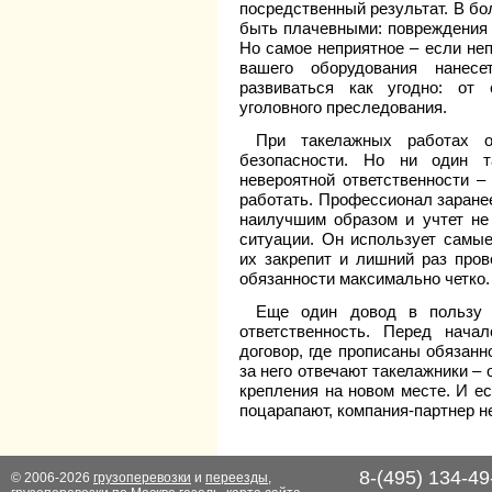
посредственный результат. В бо
быть плачевными: повреждения ц
Но самое неприятное – если не
вашего оборудования нанес
развиваться как угодно: от
уголовного преследования.
При такелажных работах о
безопасности. Но ни один т
невероятной ответственности –
работать. Профессионал заранее
наилучшим образом и учтет не 
ситуации. Он использует самы
их закрепит и лишний раз пров
обязанности максимально четко.
Еще один довод в пользу 
ответственность. Перед нач
договор, где прописаны обязанн
за него отвечают такелажники – 
крепления на новом месте. И е
поцарапают, компания-партнер не
8-(495) 134-49
© 2006-2026
грузоперевозки
и
переезды
,