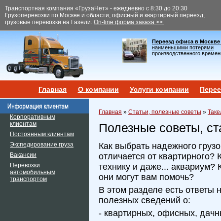
Транспортная компания «ГрузаНет» - ежедневно с 8:30 до 20:30
Грузоперевозки по Москве и области, офисный и квартирный переезд,
грузовые перевозки на Газели.
On-line форма заказа >>
Переезд офиса в Москве
наименьшими потерями
производственного времен
Главная
О компании
Услуги компании
Перее
Главная
»
Статьи, полезные советы
»
Таке
Корпоративным
клиентам
Полезные советы, ст
Постоянным клиентам
Экспедирование груза
Как выбрать надежного груз
Вакансии
отличается от квартирного? 
Перевозки
технику и даже... аквариум? 
автомобильным
они могут вам помочь?
транспортом
В этом разделе есть ответы 
полезных сведений о:
- квартирных, офисных, дачн