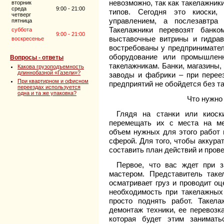
невозможно, так как такелажник
вторник
среда
9:00 - 21:00
типов. Сегодня это киоски,
четверг
управлением, а послезавтра
пятница
Такелажники перевозят банк
суббота
9:00 - 21:00
выставочные витрины и гидрав
воскресенье
востребованы у предпринимател
оборудование или промышлен
Вопросы - ответы
такелажникам. Банки, магазины,
Какова грузоподъемность
длиннобазной «Газели»?
заводы и фабрики – при перее
При квартирном и офисном
предприятий не обойдется без т
переездах используется
одна и та же упаковка?
Что нужно 
Глядя на станки или киос
перемещать их с места на ме
объем нужных для этого работ 
сферой. Для того, чтобы аккура
составить план действий и пров
Первое, что вас ждет при 
мастером. Представитель таке
осматривает груз и проводит оц
необходимость при такелажных
просто поднять работ. Такел
демонтаж техники, ее перевозка
которая будет этим занимать