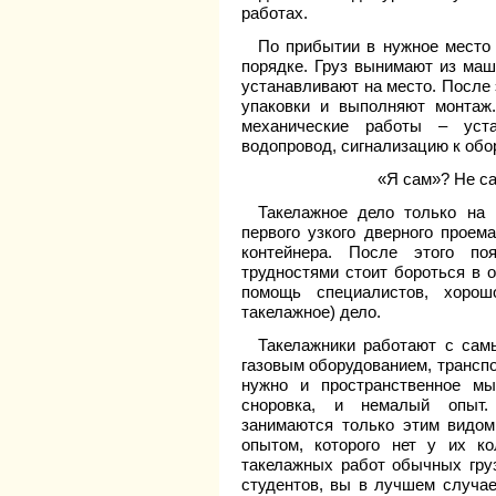
работах.
По прибытии в нужное место
порядке. Груз вынимают из ма
устанавливают на место. После 
упаковки и выполняют монтаж
механические работы – устан
водопровод, сигнализацию к об
«Я сам»? Не са
Такелажное дело только на
первого узкого дверного проем
контейнера. После этого п
трудностями стоит бороться в о
помощь специалистов, хоро
такелажное) дело.
Такелажники работают с сам
газовым оборудованием, транспо
нужно и пространственное мы
сноровка, и немалый опыт. 
занимаются только этим видом
опытом, которого нет у их ко
такелажных работ обычных гру
студентов, вы в лучшем случае