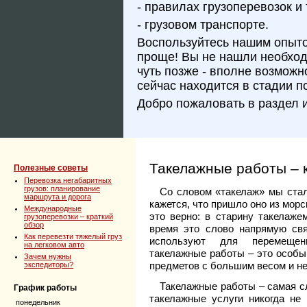
- правилах грузоперевозок и 
- грузовом транспорте.
Воспользуйтесь нашим опытом
проще! Вы не нашли необхо
чуть позже - вполне возможн
сейчас находится в стадии п
Добро пожаловать в раздел 
Такелажные работы – 
Полезные советы
Перевозка негабаритных
грузов: планирование
Со словом «такелаж» мы стал
маршрута и дорога
кажется, что пришло оно из мор
Международные
это верно: в старину такелаже
грузоперевозки – краткий
обзор
время это слово напрямую свя
Как перевезти тяжелый груз
используют для перемещен
на легковом авто
такелажные работы – это особы
Зачем нужны
предметов с большим весом и н
экспедиторы?
Такелажные работы – самая сл
График работы
такелажные услуги никогда не
понедельник