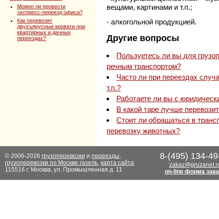
вещами, картинами и т.п.;
Можно ли провести
экспресс-переезд офиса?
Как перевозят
- алкогольной продукцией.
двухъярусные кровати при
квартирных и дачных
Другие вопросы
переездах?
Пользуетесь ли вы для грузо
речным транспортом?
Часто ли при переездах случ
т.п.?
Работаете ли вы с юридичес
В какой таре лучше перевози
Стоит ли обращаться в транс
перевозку животных?
8-(495) 134-49
© 2006-2026
грузоперевозки
и
переезды
,
грузоперевозки по Москве газель
,
карта сайта
zakaz@gruzanet.r
115516 г. Москва, ул. Промышленная д. 11
on-line форма зак