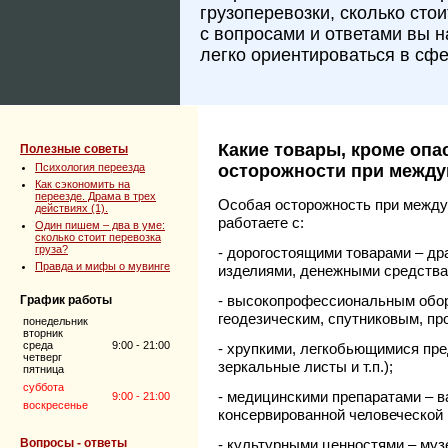
грузоперевозки, сколько сто
с вопросами и ответами вы 
легко ориентироваться в сфе
Какие товары, кроме опа
Полезные советы
Психология переезда
осторожности при между
Как сэкономить на
переезде. Драма в трех
Особая осторожность при межд
действиях (1).
работаете с:
Один пишем – два в уме:
сколько стоит перевозка
груза?
- дорогостоящими товарами – д
Правда и мифы о мувинге
изделиями, денежными средствами
- высокопрофессиональным обор
График работы
геодезическим, спутниковым, пр
понедельник
вторник
среда
9:00 - 21:00
- хрупкими, легкобьющимися пре
четверг
зеркальные листы и т.п.);
пятница
суббота
- медицинскими препаратами – в
9:00 - 21:00
воскресенье
консервированной человеческой к
Вопросы - ответы
- культурными ценностями – му