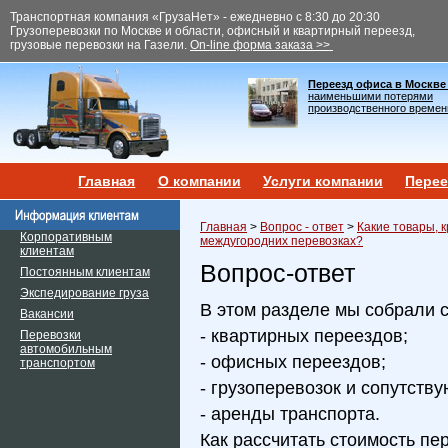
Транспортная компания «ГрузаНет» - ежедневно с 8:30 до 20:30
Грузоперевозки по Москве и области, офисный и квартирный переезд,
грузовые перевозки на Газели.
On-line форма заказа >>
Переезд офиса в Москве
наименьшими потерями
производственного времен
Главная
О компании
Услуги компании
Перее
Главная
>
Вопрос - ответ
>
Какие товары, 
Корпоративным
междугородних перевозках?
клиентам
Вопрос-ответ
Постоянным клиентам
Экспедирование груза
В этом разделе мы собрали 
Вакансии
- квартирных переездов;
Перевозки
автомобильным
- офисных переездов;
транспортом
- грузоперевозок и сопутств
- аренды транспорта.
Как рассчитать стоимость пе