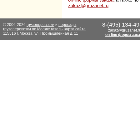
zakaz@gruzanet.ru
8-(495) 134-49
© 2006-2026
грузоперевозки
и
переезды
,
грузоперевозки по Москве газель
,
карта сайта
zakaz@gruzanet.r
115516 г. Москва, ул. Промышленная д. 11
on-line форма зак