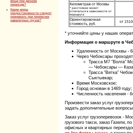
вещи при дачном
Километраж от Москвы
переезде?
* расстояние может
Какие меры
отличаться в зависимости от
предосторожности следует
маршрута
принимать при перевозке
Ориентировочная
навалочных грузов?
от 1510
стоимость, руб.
* уточняйте цены у наших операт
Информация о маршруте в Че
Удаленность от Москвы - 6
Через Чебоксары проходя
Трасса M7 "Волга" 
— Чебоксары — Каза
Трасса "Вятка" Чеб
Сыктывкар;
Время Московское;
Город основан в 1469 году;
Численность населения - б
Произвести заказ услуг грузопер
задать дополнительные вопрос
Заказ услуг грузоперевозок - Мо
грузового такси, заказ Газели, 
офисных и квартирных переездо
on-line формы заказа
, а также п