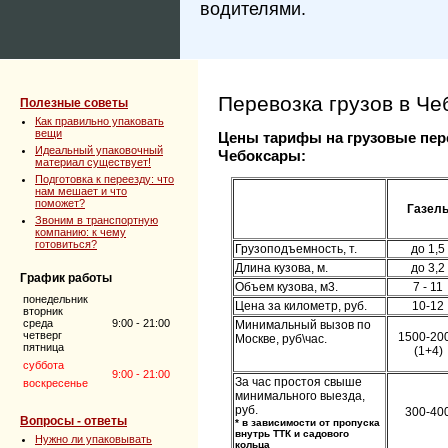
водителями.
Перевозка грузов в Че
Полезные советы
Как правильно упаковать
вещи
Цены тарифы на грузовые пер
Идеальный упаковочный
Чебоксары:
материал существует!
Подготовка к переезду: что
нам мешает и что
поможет?
Газел
Звоним в транспортную
компанию: к чему
готовиться?
Грузоподъемность, т.
до 1,5
Длина кузова, м.
до 3,2
График работы
Объем кузова, м3.
7 - 11
понедельник
Цена за километр, руб.
10-12
вторник
среда
9:00 - 21:00
Минимальный вызов по
четверг
1500-20
Москве, руб\час.
пятница
(1+4)
суббота
9:00 - 21:00
За час простоя свыше
воскресенье
минимального выезда,
руб.
300-40
Вопросы - ответы
* в зависимости от пропуска
внутрь ТТК и садового
Нужно ли упаковывать
кольца