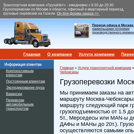
Транспортная компания «ГрузаНет» - ежедневно с 8:30 до 20:30
Грузоперевозки по Москве и области, офисный и квартирный переезд,
грузовые перевозки на Газели.
On-line форма заказа >>
Переезд офиса в Москве
наименьшими потерями
производственного времен
Главная
О компании
Услуги компании
Перее
Главная
»
Услуги транспортной компании
Корпоративным
Чебоксары
клиентам
Грузоперевозки Мос
Постоянным клиентам
Экспедирование груза
Мы принимаем заказы на авт
Вакансии
маршруту Москва-Чебоксары.
Перевозки
автомобильным
маршруту следующий парк г
транспортом
грузоподъемностью от 1.5 до 
5т., Мерседесы или MAN-ы до
ДАФы и МАНы до 20т.). Груз
осуществляются самыми оп