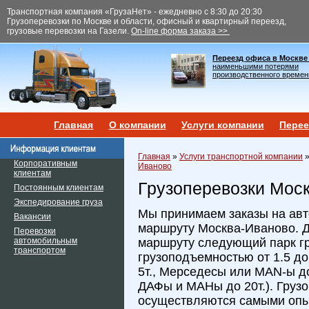
Транспортная компания «ГрузаНет» - ежедневно с 8:30 до 20:30
Грузоперевозки по Москве и области, офисный и квартирный переезд,
грузовые перевозки на Газели.
On-line форма заказа >>
Переезд офиса в Москве
наименьшими потерями
производственного времен
Главная
О компании
Услуги компании
Перее
Главная
»
Услуги транспортной компании
Корпоративным
Иваново
клиентам
Грузоперевозки Мос
Постоянным клиентам
Экспедирование груза
Мы принимаем заказы на авт
Вакансии
маршруту Москва-Иваново. Д
Перевозки
автомобильным
маршруту следующий парк г
транспортом
грузоподъемностью от 1.5 до 
5т., Мерседесы или MAN-ы до
ДАФы и МАНы до 20т.). Груз
осуществляются самыми оп