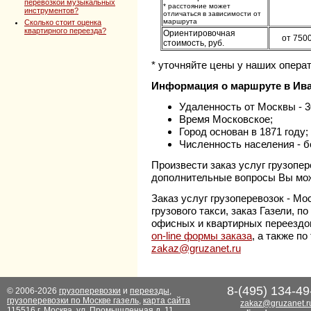
перевозкой музыкальных
* расстояние может
инструментов?
отличаться в зависимости от
маршрута
Сколько стоит оценка
квартирного переезда?
Ориентировочная
от 750
стоимость, руб.
* уточняйте цены у наших операт
Информация о маршруте в Ив
Удаленность от Москвы - 3
Время Московское;
Город основан в 1871 году;
Численность населения - б
Произвести заказ услуг грузопер
дополнительные вопросы Вы мо
Заказ услуг грузоперевозок - Мо
грузового такси, заказ Газели, 
офисных и квартирных переездо
on-line формы заказа
, а также п
zakaz@gruzanet.ru
8-(495) 134-49
© 2006-2026
грузоперевозки
и
переезды
,
грузоперевозки по Москве газель
,
карта сайта
zakaz@gruzanet.r
115516 г. Москва, ул. Промышленная д. 11