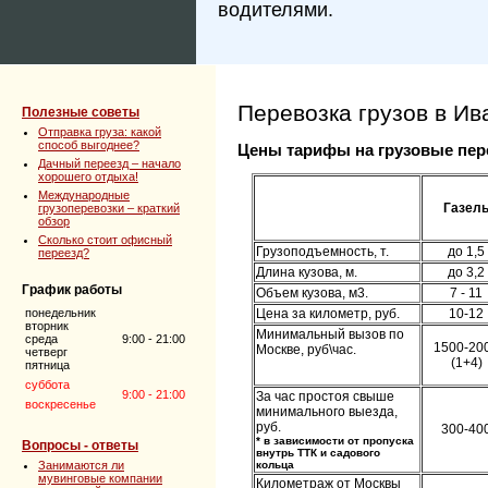
водителями.
Перевозка грузов в Ив
Полезные советы
Отправка груза: какой
способ выгоднее?
Цены тарифы на грузовые пер
Дачный переезд – начало
хорошего отдыха!
Международные
Газел
грузоперевозки – краткий
обзор
Сколько стоит офисный
Грузоподъемность, т.
до 1,5
переезд?
Длина кузова, м.
до 3,2
График работы
Объем кузова, м3.
7 - 11
понедельник
Цена за километр, руб.
10-12
вторник
Минимальный вызов по
среда
9:00 - 21:00
1500-20
Москве, руб\час.
четверг
(1+4)
пятница
суббота
9:00 - 21:00
За час простоя свыше
воскресенье
минимального выезда,
руб.
300-40
* в зависимости от пропуска
Вопросы - ответы
внутрь ТТК и садового
Занимаются ли
кольца
мувинговые компании
Километраж от Москвы