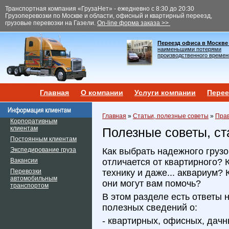
Транспортная компания «ГрузаНет» - ежедневно с 8:30 до 20:30
Грузоперевозки по Москве и области, офисный и квартирный переезд,
грузовые перевозки на Газели.
On-line форма заказа >>
Переезд офиса в Москве
наименьшими потерями
производственного времен
Главная
О компании
Услуги компании
Перее
Главная
»
Статьи, полезные советы
»
Прав
Корпоративным
клиентам
Полезные советы, ст
Постоянным клиентам
Экспедирование груза
Как выбрать надежного груз
Вакансии
отличается от квартирного? 
Перевозки
технику и даже... аквариум? 
автомобильным
они могут вам помочь?
транспортом
В этом разделе есть ответы 
полезных сведений о:
- квартирных, офисных, дачн