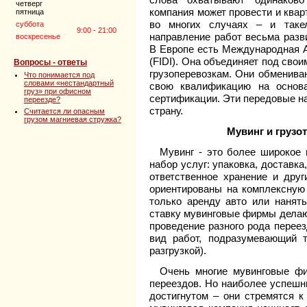
четверг
компания может провести и квар
пятница
во многих случаях – и таке
суббота
9:00 - 21:00
направление работ весьма разв
воскресенье
В Европе есть Международная 
(FIDI). Она объединяет под сво
Вопросы - ответы
грузоперевозкам. Они обменива
Что понимается под
словами «нестандартный
свою квалификацию на основ
груз» при офисном
сертификации. Эти передовые на
переезде?
страну.
Считается ли опасным
грузом магниевая стружка?
Мувинг и грузот
Мувинг - это более широкое 
набор услуг: упаковка, доставка
ответственное хранение и дру
ориентированы на комплексную 
только аренду авто или нанять
ставку мувинговые фирмы делаю
проведение разного рода переез
вид работ, подразумевающий т
разгрузкой).
Очень многие мувинговые ф
переездов. Но наиболее успешн
достигнутом – они стремятся к