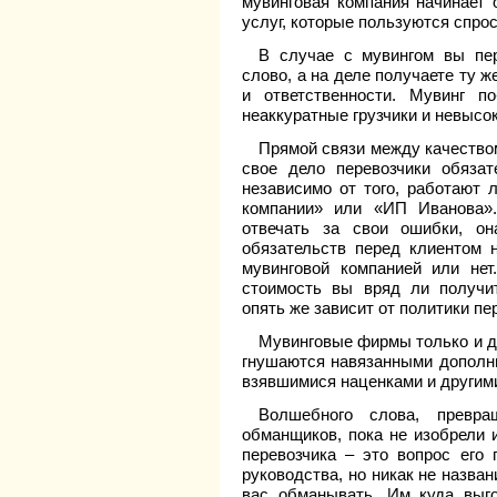
мувинговая компания начинает
услуг, которые пользуются спро
В случае с мувингом вы пер
слово, а на деле получаете ту ж
и ответственности. Мувинг п
неаккуратные грузчики и невысо
Прямой связи между качеством
свое дело перевозчики обяза
независимо от того, работают 
компании» или «ИП Иванова»
отвечать за свои ошибки, он
обязательств перед клиентом н
мувинговой компанией или нет
стоимость вы вряд ли получи
опять же зависит от политики пер
Мувинговые фирмы только и ду
гнушаются навязанными дополни
взявшимися наценками и другими
Волшебного слова, превр
обманщиков, пока не изобрели 
перевозчика – это вопрос его 
руководства, но никак не назва
вас обманывать. Им куда выг