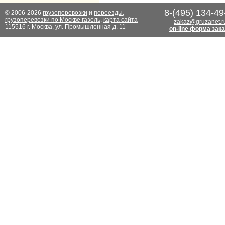
8-(495) 134-49
© 2006-2026
грузоперевозки
и
переезды
,
грузоперевозки по Москве газель
,
карта сайта
zakaz@gruzanet.r
115516 г. Москва, ул. Промышленная д. 11
on-line форма зак