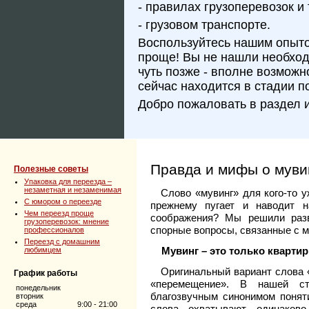
- правилах грузоперевозок и 
- грузовом транспорте.
Воспользуйтесь нашим опытом
проще! Вы не нашли необхо
чуть позже - вполне возможн
сейчас находится в стадии п
Добро пожаловать в раздел 
Правда и мифы о муви
Полезные советы
Упаковка для переезда –
незаметная и незаменимая
Слово «мувинг» для кого-то у
C юмором о переезде
прежнему пугает и наводит 
Чем переезд проще
соображения? Мы решили разв
грузоперевозок: мнение
спорные вопросы, связанные с м
профессионалов
Переезд с домашним
Мувинг – это только кварт
любимцем
Оригинальный вариант слова «
График работы
«перемещение». В нашей ст
понедельник
благозвучным синонимом понят
вторник
среда
9:00 - 21:00
слова охватывают одинаково