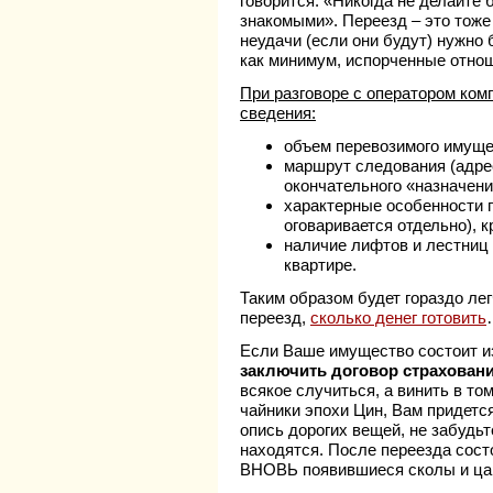
говорится: «Никогда не делайте 
знакомыми». Переезд – это тоже 
неудачи (если они будут) нужно 
как минимум, испорченные отно
При разговоре с оператором ко
сведения:
объем перевозимого имуще
маршрут следования (адрес
окончательного «назначени
характерные особенности гр
оговаривается отдельно), 
наличие лифтов и лестниц 
квартире.
Таким образом будет гораздо ле
переезд,
сколько денег готовить
Если Ваше имущество состоит и
заключить договор страхован
всякое случиться, а винить в т
чайники эпохи Цин, Вам придетс
опись дорогих вещей, не забудьт
находятся. После переезда сост
ВНОВЬ появившиеся сколы и цар