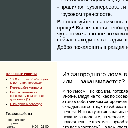
- правилах грузоперевозок и 
- грузовом транспорте.
Воспользуйтесь нашим опытом
проще! Вы не нашли необхо
чуть позже - вполне возможн
сейчас находится в стадии п
Добро пожаловать в раздел 
Из загородного дома в
Полезные советы
1000 и 1 способ обмануть
или… заканчивается?
клиента при переезде
Переезд без контроля
«Что имеем – не храним, потеря
Как сэкономить на
многие, глядя на то, как по сос
переезде. Драма в трех
действиях (1).
этого в собственном загородном
C юмором о переезде
складываются так, что избежат
нельзя. И тогда у хозяев начина
График работы
лежали в кладовке, на чердаке, 
понедельник
повседневные предметы приобрет
вторник
это все упаковать? На чем увезт
среда
9:00 - 21:00