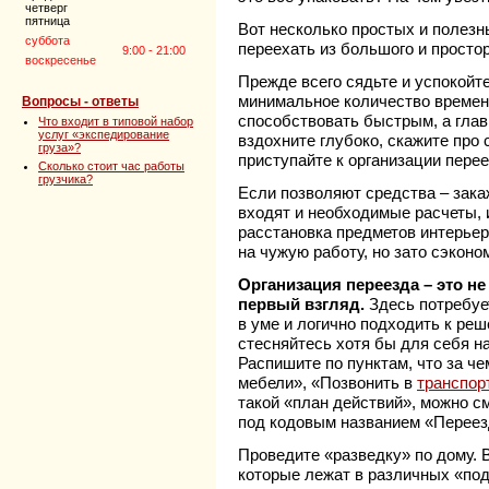
четверг
пятница
Вот несколько простых и полезны
суббота
переехать из большого и простор
9:00 - 21:00
воскресенье
Прежде всего сядьте и успокойт
минимальное количество времени
Вопросы - ответы
способствовать быстрым, а глав
Что входит в типовой набор
услуг «экспедирование
вздохните глубоко, скажите про 
груза»?
приступайте к организации перее
Сколько стоит час работы
грузчика?
Если позволяют средства – зака
входят и необходимые расчеты, и
расстановка предметов интерьер
на чужую работу, но зато сэкон
Организация переезда – это не
первый взгляд.
Здесь потребуе
в уме и логично подходить к ре
стесняйтесь хотя бы для себя н
Распишите по пунктам, что за че
мебели», «Позвонить в
транспор
такой «план действий», можно 
под кодовым названием «Переез
Проведите «разведку» по дому. 
которые лежат в различных «по