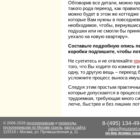
Обговорив все детали, можно при
такого рода переезд, как правил
можно будет в этом же коттедже
которые Вам нужны в повседневн
необходимое, чтобы, вернувшись
подушки или не смогли бы принять
уехало на новую квартиру».
Составьте подробную опись п
коробки подпишите, чтобы по
Не суетитесь и не отвлекайте
гр
того, что Вы ходите по комнате 
одну, то другую вещь – переезд 
усложните процесс выноса имущес
Следуя этим простым практичны
которые допускаются в процессе 
трудоемкая, требующая много си
легче, быстрее и без лишних пот
8-(495) 134-49
© 2006-2026
грузоперевозки
и
переезды
,
грузоперевозки по Москве газель
,
карта сайта
zakaz@gruzanet.r
115516 г. Москва, ул. Промышленная д. 11
on-line форма зак