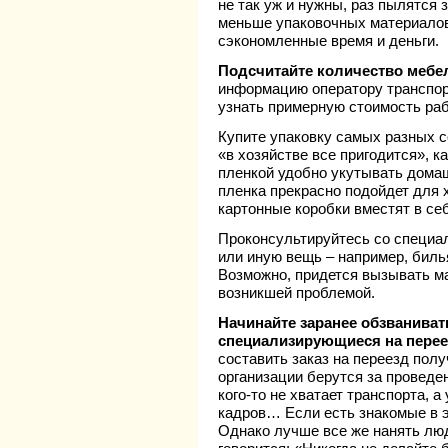
не так уж и нужны, раз пылятся 
меньше упаковочных материалов, 
сэкономленные время и деньги.
Подсчитайте количество мебе
информацию оператору транспорт
узнать примерную стоимость раб
Купите упаковку самых разных со
«в хозяйстве все пригодится», к
пленкой удобно укутывать дома
пленка прекрасно подойдет для 
картонные коробки вместят в се
Проконсультируйтесь со специал
или иную вещь – например, биль
Возможно, придется вызывать ма
возникшей проблемой.
Начинайте заранее обзваниват
специализирующиеся на перее
составить заказ на переезд получ
организации берутся за проведе
кого-то не хватает транспорта, 
кадров… Если есть знакомые в э
Однако лучше все же нанять люд