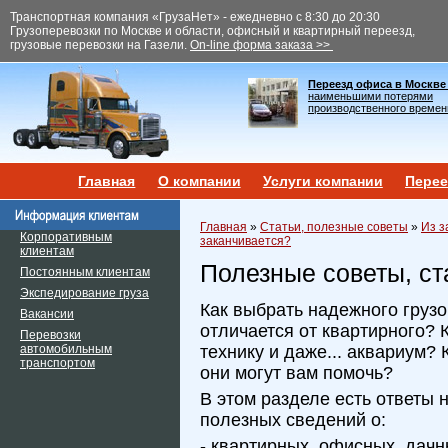
Транспортная компания «ГрузаНет» - ежедневно с 8:30 до 20:30
Грузоперевозки по Москве и области, офисный и квартирный переезд,
грузовые перевозки на Газели.
On-line форма заказа >>
Переезд офиса в Москве
наименьшими потерями
производственного времен
Главная
О компании
Услуги компании
Перее
Главная
»
Статьи, полезные советы
»
Из з
Корпоративным
заканчивается?
клиентам
Полезные советы, ст
Постоянным клиентам
Экспедирование груза
Как выбрать надежного груз
Вакансии
отличается от квартирного? 
Перевозки
автомобильным
технику и даже... аквариум? 
транспортом
они могут вам помочь?
В этом разделе есть ответы 
полезных сведений о:
- квартирных, офисных, дачн