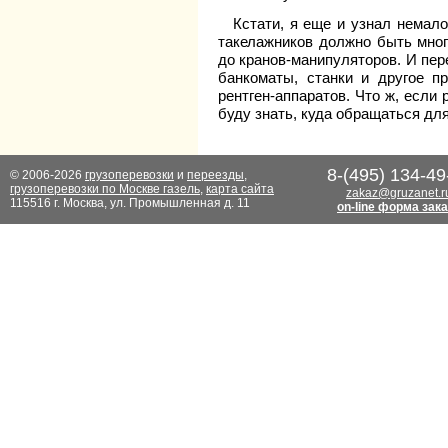
Кстати, я еще и узнал немало
такелажников должно быть мног
до кранов-манипуляторов. И пер
банкоматы, станки и другое п
рентген-аппаратов. Что ж, если
буду знать, куда обращаться дл
8-(495) 134-49
© 2006-2026
грузоперевозки
и
переезды
,
грузоперевозки по Москве газель
,
карта сайта
zakaz@gruzanet.r
115516 г. Москва, ул. Промышленная д. 11
on-line форма зак