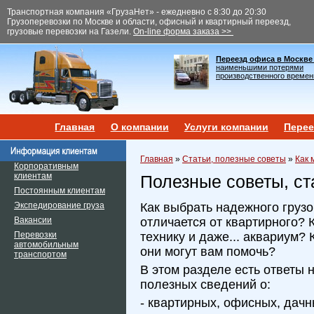
Транспортная компания «ГрузаНет» - ежедневно с 8:30 до 20:30
Грузоперевозки по Москве и области, офисный и квартирный переезд,
грузовые перевозки на Газели.
On-line форма заказа >>
Переезд офиса в Москве
наименьшими потерями
производственного времен
Главная
О компании
Услуги компании
Перее
Главная
»
Статьи, полезные советы
»
Как 
Корпоративным
клиентам
Полезные советы, ст
Постоянным клиентам
Экспедирование груза
Как выбрать надежного груз
Вакансии
отличается от квартирного? 
Перевозки
технику и даже... аквариум? 
автомобильным
они могут вам помочь?
транспортом
В этом разделе есть ответы 
полезных сведений о:
- квартирных, офисных, дачн