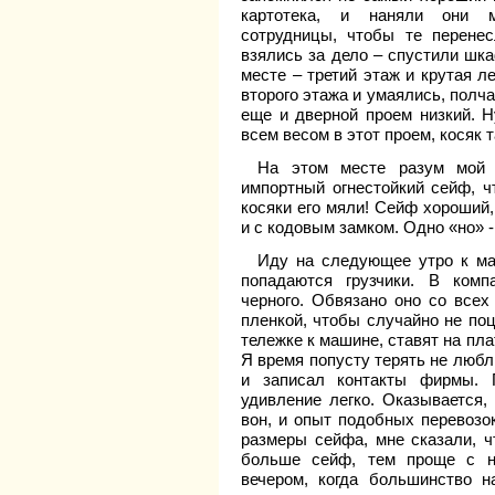
картотека, и наняли они ма
сотрудницы, чтобы те перене
взялись за дело – спустили шка
месте – третий этаж и крутая л
второго этажа и умаялись, полч
еще и дверной проем низкий. Н
всем весом в этот проем, косяк 
На этом месте разум мой 
импортный огнестойкий сейф, ч
косяки его мяли! Сейф хороший,
и с кодовым замком. Одно «но» -
Иду на следующее утро к маш
попадаются грузчики. В комп
черного. Обвязано оно со всех
пленкой, чтобы случайно не поц
тележке к машине, ставят на пл
Я время попусту терять не любл
и записал контакты фирмы. 
удивление легко. Оказывается,
вон, и опыт подобных перевозок
размеры сейфа, мне сказали, ч
больше сейф, тем проще с н
вечером, когда большинство 