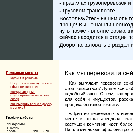
- правилах грузоперевозок и 
- грузовом транспорте.
Воспользуйтесь нашим опытом
проще! Вы не нашли необхо
чуть позже - вполне возможн
сейчас находится в стадии п
Добро пожаловать в раздел 
Как мы перевозили се
Полезные советы
Мувинг и реклама
Как выглядит перевозка сей
Подготовка помещения при
офисном переезде
стоит опасаться? Лучше всего о
Международные
подобный опыт. О том, как орг
грузоперевозки – краткий
для себя и имущества, расск
обзор
продаже бытовой техники.
Как выбрать верную дорогу
к успеху?
«Приятно переезжать в новое
График работы
месте выросла арендная плат
растущей компании идет более
понедельник
вторник
Нашли мы новый офис быстро, ар
среда
9:00 - 21:00