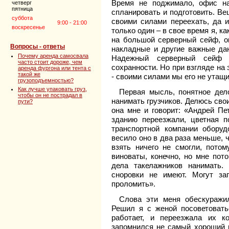
Время не поджимало, офис н
четверг
пятница
спланировать и подготовить. Ве
суббота
своими силами переехать, да и
9:00 - 21:00
воскресенье
только один – в свое время я, к
на большой серверный сейф, огн
Вопросы - ответы
накладные и другие важные да
Почему аренда самосвала
Надежный серверный сейф 
часто стоит дороже, чем
сохранности. Но при взгляде на
аренда фургона или тента с
такой же
- своими силами мы его не утащ
грузоподъемностью?
Как лучше упаковать груз,
Первая мысль, понятное дел
чтобы он не пострадал в
нанимать грузчиков. Делюсь сво
пути?
она мне и говорит: «Андрей Пе
зданию переезжали, цветная п
транспортной компании оборуд
весило оно в два раза меньше, 
взять ничего не смогли, пото
виноваты, конечно, но мне пото
дела такелажников нанимать.
сноровки не имеют. Могут за
проломить».
Слова эти меня обескуражи
Решил я с женой посоветоват
работает, и переезжала их 
запомнился не самый хороший 