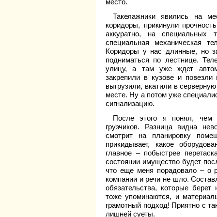
место.
Такелажники явились на ме
коридоры, прикинули прочност
аккуратно, на специальных 
специальная механическая те
Коридоры у нас длинные, но з
подниматься по лестнице. Тел
улицу, а там уже ждет авто
закрепили в кузове и повезли 
выгрузили, вкатили в серверную
месте. Ну а потом уже специал
сигнализацию.
После этого я понял, чем 
грузчиков. Разница видна нев
смотрит на планировку поме
прикидывает, какое оборудов
главное – побыстрее перетаск
состоянии имущество будет посл
что еще меня порадовало – о р
компании и речи не шло. Состав
обязательства, которые берет
тоже упоминаются, и материал
грамотный подход! Приятно с та
лишней суеты.