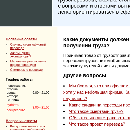
с вопросами и ответами вы 
легко ориентироваться в сфе
Какие документы должен
Полезные советы
Сколько стоит офисный
получении груза?
переезд?
Зачем нужны
Принимая товар от грузоотправи
экспедиторы?
перевозки грузов автомобильны
Маленькие революции в
сфере переездов
заказчику путевой лист и докум
C юмором о переезде
Другие вопросы
График работы
Мы боимся, что при офисном п
понедельник
вторник
хотя у нас небольшая фирма. Ка
среда
9:00 - 21:00
четверг
случилось?
пятница
Какие скидки на переезды пр
суббота
9:00 - 21:00
воскресенье
Что такое «мертвый груз»?
Обязательно ли страховать о
Вопросы - ответы
Что такое проект переезда?
Кто должен заниматься
консолидацией грузов?