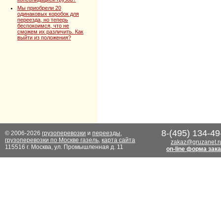
Мы приобрели 20
одинаковых коробок для
переезда, но теперь
беспокоимся, что не
сможем их различить. Как
выйти из положения?
8-(495) 134-49
© 2006-2026
грузоперевозки
и
переезды
,
грузоперевозки по Москве газель
,
карта сайта
zakaz@gruzanet.r
115516 г. Москва, ул. Промышленная д. 11
on-line форма зак