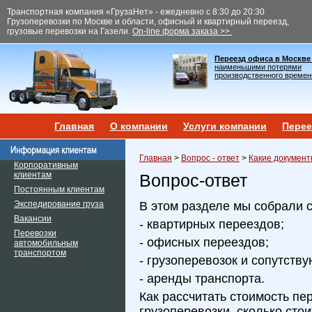
Транспортная компания «ГрузаНет» - ежедневно с 8:30 до 20:30
Грузоперевозки по Москве и области, офисный и квартирный переезд,
грузовые перевозки на Газели.
On-line форма заказа >>
Переезд офиса в Москве
наименьшими потерями
производственного времен
Главная
О компании
Услуги компании
Перее
Главная
>
Вопрос - ответ
>
Какие документ
Корпоративным
клиентам
Вопрос-ответ
Постоянным клиентам
Экспедирование груза
В этом разделе мы собрали 
Вакансии
- квартирных переездов;
Перевозки
- офисных переездов;
автомобильным
транспортом
- грузоперевозок и сопутств
- аренды транспорта.
Как рассчитать стоимость пе
грузоперевозки, сколько сто