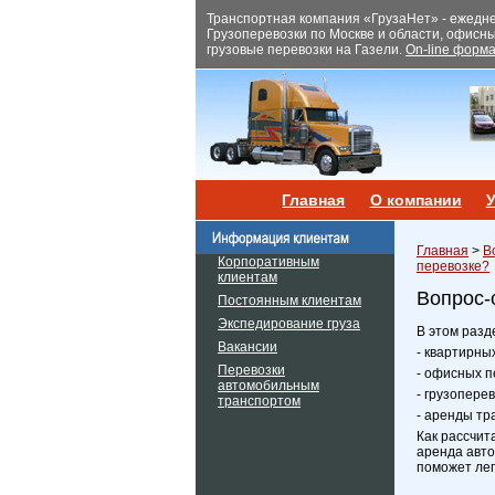
Транспортная компания «ГрузаНет» - ежеднев
Грузоперевозки по Москве и области, офисн
грузовые перевозки на Газели.
On-line форма
Главная
О компании
У
Главная
>
В
Корпоративным
перевозке?
клиентам
Вопрос-
Постоянным клиентам
Экспедирование груза
В этом разд
Вакансии
- квартирны
Перевозки
- офисных п
автомобильным
- грузопере
транспортом
- аренды тр
Как рассчит
аренда авто
поможет лег