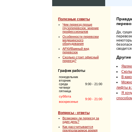
Правда
Полезные советы
перево
Чем переезд проще
грузоперевозок: мнение
профессионалов
Да, суще
перевозк
Особенности перевозки
медицинского
некоторы
оборудования
безопасн
сводится
АРХИВажный вид
перевозок
Другие
Сколько стоит офисный
переезд?
Являе
График работы
Сколь
В како
понедельник
вторник
Можно
среда
9:00 - 21:00
лифты в 
четверг
пятница
Я хоч
суббота
способо
9:00 - 21:00
воскресенье
Вопросы - ответы
Возможен ли переезд за
один день?
Как рассчитывается
предполагаемое время