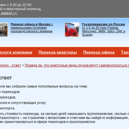
но с 8:30 до 20:30
ый и квартирный переезд,
 заказа >>
Переезд офиса в Москве
с
Грузоперевозки по России
наименьшими потерями
от 1,5 до 20 тонн (Газель,
производственного времени
Мерседес, MAN, Volvo, DAF и
Scania)
слуги компании
Переезд квартиры
Переезд офиса
Тар
опрос - ответ
>
Правда ли, что некоторые виды грузов могут самовозгораться 
ответ
еле мы собрали самые популярные вопросы на тему:
х переездов;
ереездов;
возок и сопутствующих услуг;
анспорта.
ать стоимость переезда, за сколько дней заказывать грузоперевозки, сколько 
транспорта – на страничке с вопросами и ответами вы найдете информацию,
ко ориентироваться в сфере переездов и грузоперевозок.