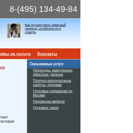
8-(495) 134-49-84
Как осуществить офисный
переезд, особенности и
советы
ифы на услуги
Контакты
при
Переезды: квартирные,
офисные, дачные
Погрузо-разгрузочные
работы, грузчики
Грузовые перевозки по
Москве
Перевозка мебели
Грузовое такси
стоит
 которая