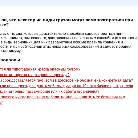
 ли, что некоторые виды грузов могут самовозгораться при
зке?
ствуют грузы, которые действительно способны самовозгораться при
е. Например, ряд веществ, доставляемых навалочным способом (в частности,
е виды зерновых). Для них разработаны особые правила хранения и
ости, и при соблюдении этих норм риск самосогревания и самовозгорания
 к минимуму.
 вопросы
тся ли типографская краска опасным грузом?
ко стоит оценка квартирного переезда?
й срок доставляется груз, если в договоре не обозначена конкретная дата?
 ли при переезде поднять мебель вручную на 10 этаж бизнес-центра, если
здании только пассажирские или их работа ограничена?
у заказать у вас перевозку мебели, можно ли оплатить ее безналичным
м?