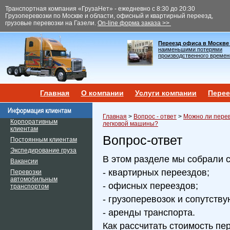
Транспортная компания «ГрузаНет» - ежедневно с 8:30 до 20:30
Грузоперевозки по Москве и области, офисный и квартирный переезд,
грузовые перевозки на Газели.
On-line форма заказа >>
Переезд офиса в Москве
наименьшими потерями
производственного времен
Главная
О компании
Услуги компании
Перее
Главная
>
Вопрос - ответ
>
Можно ли перев
Корпоративным
легковой машины?
клиентам
Вопрос-ответ
Постоянным клиентам
Экспедирование груза
В этом разделе мы собрали 
Вакансии
- квартирных переездов;
Перевозки
автомобильным
- офисных переездов;
транспортом
- грузоперевозок и сопутств
- аренды транспорта.
Как рассчитать стоимость пе