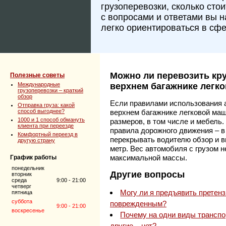
грузоперевозки, сколько сто
с вопросами и ответами вы 
легко ориентироваться в сфе
Можно ли перевозить кр
Полезные советы
Международные
верхнем багажнике легк
грузоперевозки – краткий
обзор
Если правилами использования а
Отправка груза: какой
способ выгоднее?
верхнем багажнике легковой ма
1000 и 1 способ обмануть
размеров, в том числе и мебель
клиента при переезде
правила дорожного движения – в 
Комфортный переезд в
перекрывать водителю обзор и в
другую страну
метр. Вес автомобиля с грузом 
максимальной массы.
График работы
понедельник
Другие вопросы
вторник
среда
9:00 - 21:00
четверг
Могу ли я предъявить претенз
пятница
суббота
поврежденным?
9:00 - 21:00
воскресенье
Почему на одни виды транспор
другие – нет?