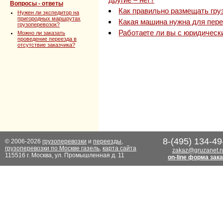
Вопросы - ответы
Как правильно размещать гру
Нужен ли экспедитор на
пригородных маршрутах
Какая машина нужна для пере
грузоперевозок?
Работаете ли вы с юридичес
Можно ли заказать
проведение переезда в
отсутствие заказчика?
8-(495) 134-49
© 2006-2026
грузоперевозки
и
переезды
,
грузоперевозки по Москве газель
,
карта сайта
zakaz@gruzanet.r
115516 г. Москва, ул. Промышленная д. 11
on-line форма зак