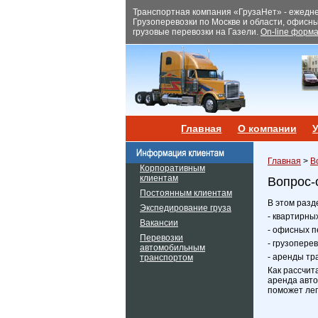
Транспортная компания «ГрузаНет» - ежеднев
Грузоперевозки по Москве и области, офисн
грузовые перевозки на Газели.
On-line форма
Главная
О компании
У
Главная
>
В
Корпоративным
клиентам
Вопрос-
Постоянным клиентам
В этом разд
Экспедирование груза
- квартирны
Вакансии
- офисных п
Перевозки
- грузопере
автомобильным
- аренды тр
транспортом
Как рассчит
аренда авто
поможет лег