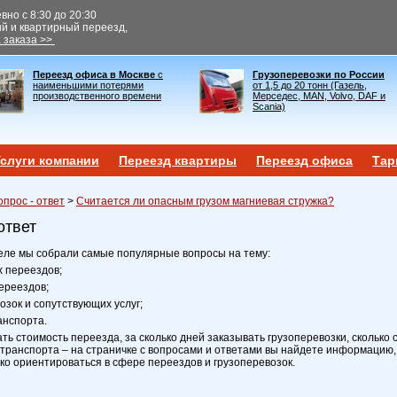
но с 8:30 до 20:30
ый и квартирный переезд,
 заказа >>
Переезд офиса в Москве
с
Грузоперевозки по России
наименьшими потерями
от 1,5 до 20 тонн (Газель,
производственного времени
Мерседес, MAN, Volvo, DAF и
Scania)
слуги компании
Переезд квартиры
Переезд офиса
Тар
опрос - ответ
>
Считается ли опасным грузом магниевая стружка?
ответ
еле мы собрали самые популярные вопросы на тему:
х переездов;
ереездов;
возок и сопутствующих услуг;
анспорта.
ать стоимость переезда, за сколько дней заказывать грузоперевозки, сколько 
транспорта – на страничке с вопросами и ответами вы найдете информацию,
ко ориентироваться в сфере переездов и грузоперевозок.