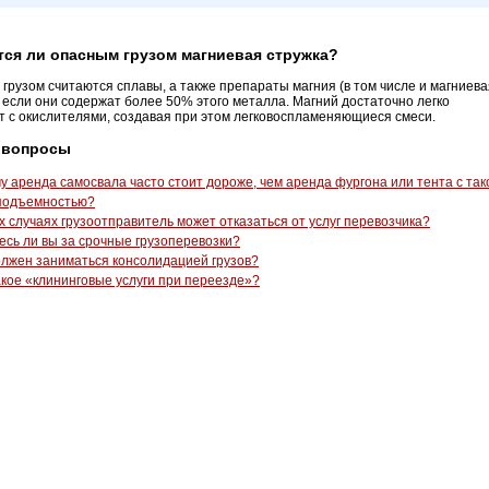
тся ли опасным грузом магниевая стружка?
грузом считаются сплавы, а также препараты магния (в том числе и магниева
, если они содержат более 50% этого металла. Магний достаточно легко
т с окислителями, создавая при этом легковоспламеняющиеся смеси.
 вопросы
у аренда самосвала часто стоит дороже, чем аренда фургона или тента с так
оподъемностью?
их случаях грузоотправитель может отказаться от услуг перевозчика?
есь ли вы за срочные грузоперевозки?
олжен заниматься консолидацией грузов?
акое «клининговые услуги при переезде»?