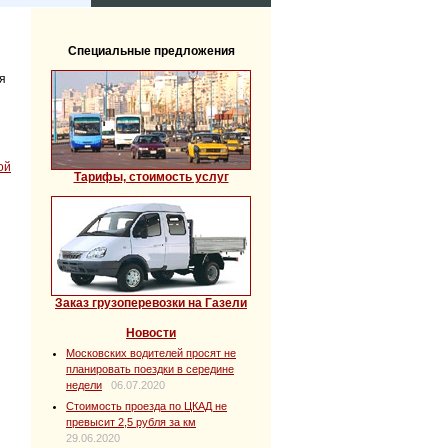
Специальные предложения
я
ой
Тарифы, стоимость услуг
Заказ грузоперевозки на Газели
Новости
Московских водителей просят не
планировать поездки в середине
недели
06.07.2020
Стоимость проезда по ЦКАД не
превысит 2,5 рубля за км
29.06.2020