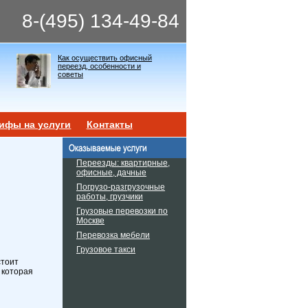
8-(495) 134-49-84
Как осуществить офисный
переезд, особенности и
советы
ифы на услуги
Контакты
Переезды: квартирные,
офисные, дачные
Погрузо-разгрузочные
работы, грузчики
Грузовые перевозки по
Москве
Перевозка мебели
Грузовое такси
стоит
 которая