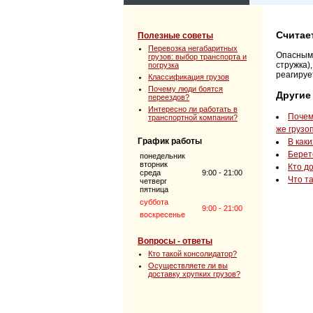
Считае
Полезные советы
Перевозка негабаритных
Опасным 
грузов: выбор транспорта и
стружка)
погрузка
реагируе
Классификация грузов
Почему люди боятся
Другие
переездов?
Интересно ли работать в
Почем
транспортной компании?
же груз
График работы
В как
Берет
понедельник
вторник
Кто д
среда
9:00 - 21:00
Что т
четверг
пятница
суббота
9:00 - 21:00
воскресенье
Вопросы - ответы
Кто такой консолидатор?
Осуществляете ли вы
доставку хрупких грузов?