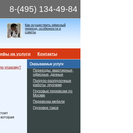
8-(495) 134-49-84
Как осуществить офисный
переезд, особенности и
советы
ифы на услуги
Контакты
ую упаковку?
Переезды: квартирные,
офисные, дачные
Погрузо-разгрузочные
работы, грузчики
Грузовые перевозки по
Москве
Перевозка мебели
Грузовое такси
стоит
 которая