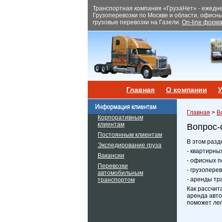
Транспортная компания «ГрузаНет» - ежеднев
Грузоперевозки по Москве и области, офисн
грузовые перевозки на Газели.
On-line форма
Главная
О компании
У
Главная
>
В
Корпоративным
клиентам
Вопрос-
Постоянным клиентам
В этом разд
Экспедирование груза
- квартирны
Вакансии
- офисных п
Перевозки
- грузопере
автомобильным
- аренды тр
транспортом
Как рассчит
аренда авто
поможет лег