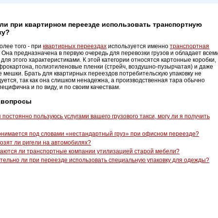
ли при квартирном переезде использовать транспортную
ку?
олее того - при
квартирных переездах
используется именно
транспортная
. Она предназначена в первую очередь для перевозки грузов и обладает всем
для этого характеристиками. К этой категории относятся картонные коробки,
фрокартона, полиэтиленовые пленки (стрейч, воздушно-пузырчатая) и даже
 мешки. Брать для квартирных переездов потребительскую упаковку не
уется, так как она слишком ненадежна, а производственная тара обычно
пецифична и по виду, и по своим качествам.
 вопросы
 постоянно пользуюсь услугами вашего грузового такси, могу ли я получить
онимается под словами «нестандартный груз» при офисном переезде?
озят ли ригели на автомобилях?
аются ли транспортные компании утилизацией старой мебели?
тельно ли при переезде использовать специальную упаковку для одежды?