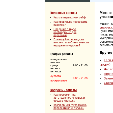
Можно 
Полезные советы
упаков
Как мы перевозили сейф
Как правильно перевозить
Можно, б
пианино?
упаковка
Сведения о грузе,
нужными 
необходимые для
листы го
перевозки
мусорные
Планируйте переезд на
рекоменд
вторник, или О чем говорит
весьма с
народная мудрость?
Другие
График работы
понедельник
Если я
вторник
скидку?
среда
9:00 - 21:00
четверг
Что п
пятница
Перев
суббота
9:00 - 21:00
Заним
воскресенье
Обяза
Вопросы - ответы
Как перевозят на
автотранспорте кошек и
собак в клетках?
Какой объем груза можно
перевезти на «Газели»?