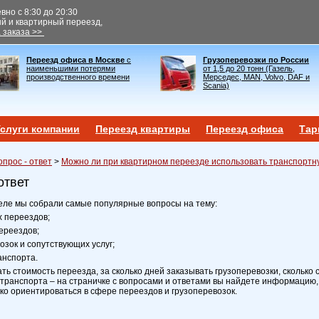
но с 8:30 до 20:30
ый и квартирный переезд,
 заказа >>
Переезд офиса в Москве
с
Грузоперевозки по России
наименьшими потерями
от 1,5 до 20 тонн (Газель,
производственного времени
Мерседес, MAN, Volvo, DAF и
Scania)
слуги компании
Переезд квартиры
Переезд офиса
Тар
опрос - ответ
>
Можно ли при квартирном переезде использовать транспортн
ответ
еле мы собрали самые популярные вопросы на тему:
х переездов;
ереездов;
возок и сопутствующих услуг;
анспорта.
ать стоимость переезда, за сколько дней заказывать грузоперевозки, сколько 
транспорта – на страничке с вопросами и ответами вы найдете информацию,
ко ориентироваться в сфере переездов и грузоперевозок.