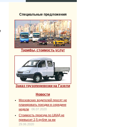
Специальные предложения
и
Тарифы, стоимость услуг
Заказ грузоперевозки на Газели
Новости
Московских водителей просят не
планировать поездки в середине
недели
06.07.2020
Стоимость проезда по ЦКАД не
превысит 2,5 рубля за км
29.06.2020