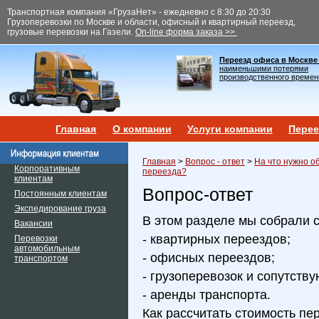
Транспортная компания «ГрузаНет» - ежедневно с 8:30 до 20:30
Грузоперевозки по Москве и области, офисный и квартирный переезд,
грузовые перевозки на Газели.
On-line форма заказа >>
Переезд офиса в Москве
наименьшими потерями
производственного времен
Главная
О компании
Услуги компании
Перее
Главная
>
Вопрос - ответ
>
На что нужно о
Корпоративным
переезда?
клиентам
Вопрос-ответ
Постоянным клиентам
Экспедирование груза
В этом разделе мы собрали 
Вакансии
- квартирных переездов;
Перевозки
автомобильным
- офисных переездов;
транспортом
- грузоперевозок и сопутств
- аренды транспорта.
Как рассчитать стоимость пе