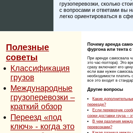
грузоперевозки, сколько сто
с вопросами и ответами вы 
легко ориентироваться в сфе
Почему аренда самос
Полезные
фургона или тента 
советы
При аренде самосвала ча
это час-полтора). Это в
Классификация
сразу включают его цену
если вам нужен самосвал
грузов
необходимости платить о
все это входит в станда
Международные
Другие вопросы
грузоперевозки –
Какие дополнительные
краткий обзор
переезде?
Если перевозчик сооб
Переезд «под
сроки доставки груза – 
В чем различия межд
ключ» - когда это
перевозками?
Какая разница между