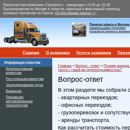
Транспортная компания «ГрузаНет» - ежедневно с 8:30 до 20:30
Грузоперевозки по Москве и области, офисный и квартирный переезд,
грузовые перевозки на Газели.
On-line форма заказа >>
Переезд офиса в Москве
наименьшими потерями
производственного времен
Главная
О компании
Услуги компании
Перее
Главная
>
Вопрос - ответ
>
Почему аренда 
Корпоративным
тента с такой же грузоподъемностью?
клиентам
Вопрос-ответ
Постоянным клиентам
Экспедирование груза
В этом разделе мы собрали 
Вакансии
- квартирных переездов;
Перевозки
автомобильным
- офисных переездов;
транспортом
- грузоперевозок и сопутств
- аренды транспорта.
Как рассчитать стоимость пе