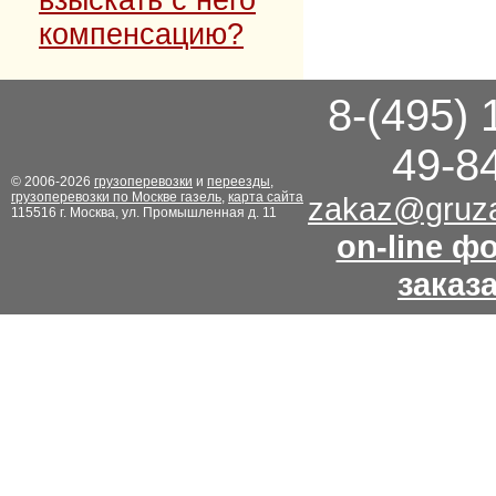
компенсацию?
8-(495) 
49-8
© 2006-2026
грузоперевозки
и
переезды
,
грузоперевозки по Москве газель
,
карта сайта
zakaz@gruza
115516 г. Москва, ул. Промышленная д. 11
on-line ф
заказ