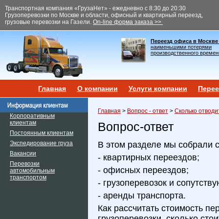
Транспортная компания «ГрузаНет» - ежедневно с 8:30 до 20:30
Грузоперевозки по Москве и области, офисный и квартирный переезд,
грузовые перевозки на Газели.
On-line форма заказа >>
Переезд офиса в Москве
наименьшими потерями
производственного времен
Главная
О компании
Услуги компании
Перее
Главная
>
Вопрос - ответ
>
Сколько отводи
Корпоративным
клиентам
Вопрос-ответ
Постоянным клиентам
Экспедирование груза
В этом разделе мы собрали 
Вакансии
- квартирных переездов;
Перевозки
- офисных переездов;
автомобильным
транспортом
- грузоперевозок и сопутств
- аренды транспорта.
Как рассчитать стоимость пе
грузоперевозки, сколько сто