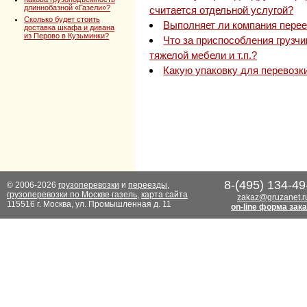
длиннобазной «Газели»?
считается отдельной услугой?
Сколько будет стоить
Выполняет ли компания перее
доставка шкафа и дивана
из Перово в Кузьминки?
Что за приспособления грузчи
тяжелой мебели и т.п.?
Какую упаковку для перевозк
8-(495) 134-49
© 2006-2026
грузоперевозки
и
переезды
,
грузоперевозки по Москве газель
,
карта сайта
zakaz@gruzanet.r
115516 г. Москва, ул. Промышленная д. 11
on-line форма зак