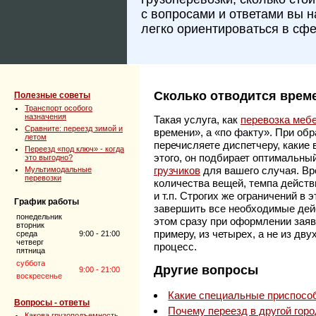
с вопросами и ответами вы 
легко ориентироваться в сфе
Сколько отводится врем
Полезные советы
Транспорт особого
назначения
Такая услуга, как
перевозка меб
Сравните: переезд зимой и
времени», а «по факту». При об
летом
перечисляете диспетчеру, какие
Переезд «под ключ» - когда
этого, он подбирает оптимальны
это выгодно?
грузчиков
для вашего случая. Вр
Мультимодальные
перевозки
количества вещей, темпа действ
и т.п. Строгих же ограничений в 
График работы
завершить все необходимые дей
понедельник
этом сразу при оформлении заявк
вторник
примеру, из четырех, а не из дву
среда
9:00 - 21:00
четверг
процесс.
пятница
суббота
Другие вопросы
9:00 - 21:00
воскресенье
Какие специальные приспосо
Вопросы - ответы
Почему переезд в другой гор
Какова грузоподъемность