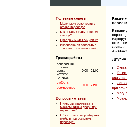
Какие 
Полезные советы
переез
Маленькие революции в
сфере переездов
В целом 
Как организовать переезд
переезде
склада?
маршрут 
Правда и мифы о мувинге
стоит по
Интересно ли работать в
хрупкие 
транспортной компании?
а сверху
График работы
Другие
понедельник
вторник
Сущес
среда
9:00 - 21:00
Какие
четверг
пятница
большие
суббота
Согла
9:00 - 21:00
воскресенье
при офи
Могу 
Вопросы - ответы
Можно
Нужно ли упаковывать
межкомнатные двери при
перевозке?
Обязательно ли разбирать
мебель при офисном
переезде?