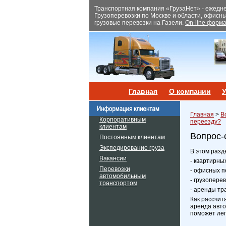
Транспортная компания «ГрузаНет» - ежеднев
Грузоперевозки по Москве и области, офисн
грузовые перевозки на Газели.
On-line форма
Главная
О компании
У
Главная
>
В
Корпоративным
переезду?
клиентам
Вопрос-
Постоянным клиентам
Экспедирование груза
В этом разд
Вакансии
- квартирны
Перевозки
- офисных п
автомобильным
- грузопере
транспортом
- аренды тр
Как рассчит
аренда авто
поможет лег