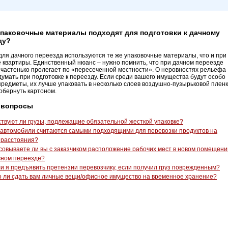
упаковочные материалы подходят для подготовки к дачному
ду?
для дачного переезда используются те же упаковочные материалы, что и при
 квартиры. Единственный нюанс – нужно помнить, что при дачном переезде
частенько пролегает по «пересеченной местности». О неровностях рельефа
думать при подготовке к переезду. Если среди вашего имущества будут особо
предметы, их лучше упаковать в несколько слоев воздушно-пузырьковой пленк
 обернуть картоном.
 вопросы
твуют ли грузы, подлежащие обязательной жесткой упаковке?
 автомобили считаются самыми подходящими для перевозки продуктов на
 расстояния?
совываете ли вы с заказчиком расположение рабочих мест в новом помещени
сном переезде?
ли я предъявить претензии перевозчику, если получил груз поврежденным?
 ли сдать вам личные вещи/офисное имущество на временное хранение?