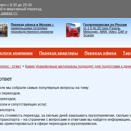
но с 8:30 до 20:30
ый и квартирный переезд,
 заказа >>
Переезд офиса в Москве
с
Грузоперевозки по России
наименьшими потерями
от 1,5 до 20 тонн (Газель,
производственного времени
Мерседес, MAN, Volvo, DAF и
Scania)
слуги компании
Переезд квартиры
Переезд офиса
Тар
опрос - ответ
>
Какие упаковочные материалы подходят для подготовки к дач
ответ
еле мы собрали самые популярные вопросы на тему:
х переездов;
ереездов;
возок и сопутствующих услуг;
анспорта.
ать стоимость переезда, за сколько дней заказывать грузоперевозки, сколько 
транспорта – на страничке с вопросами и ответами вы найдете информацию,
ко ориентироваться в сфере переездов и грузоперевозок.