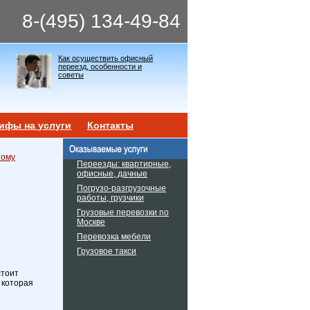
8-(495) 134-49-84
Как осуществить офисный
переезд, особенности и
советы
ифы на услуги
Контакты
ному
Переезды: квартирные,
офисные, дачные
Погрузо-разгрузочные
работы, грузчики
Грузовые перевозки по
Москве
Перевозка мебели
Грузовое такси
стоит
 которая