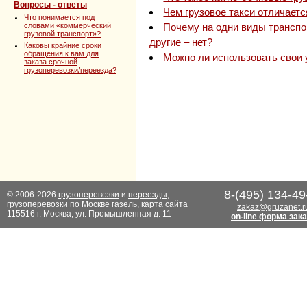
Вопросы - ответы
Чем грузовое такси отличаетс
Что понимается под
словами «коммерческий
Почему на одни виды транспор
грузовой транспорт»?
другие – нет?
Каковы крайние сроки
обращения к вам для
Можно ли использовать свои
заказа срочной
грузоперевозки/переезда?
8-(495) 134-49
© 2006-2026
грузоперевозки
и
переезды
,
грузоперевозки по Москве газель
,
карта сайта
zakaz@gruzanet.r
115516 г. Москва, ул. Промышленная д. 11
on-line форма зак