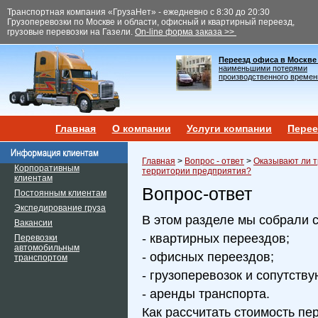
Транспортная компания «ГрузаНет» - ежедневно с 8:30 до 20:30
Грузоперевозки по Москве и области, офисный и квартирный переезд,
грузовые перевозки на Газели.
On-line форма заказа >>
Переезд офиса в Москве
наименьшими потерями
производственного времен
Главная
О компании
Услуги компании
Перее
Главная
>
Вопрос - ответ
>
Оказывают ли т
Корпоративным
территории предприятия?
клиентам
Вопрос-ответ
Постоянным клиентам
Экспедирование груза
В этом разделе мы собрали 
Вакансии
- квартирных переездов;
Перевозки
автомобильным
- офисных переездов;
транспортом
- грузоперевозок и сопутств
- аренды транспорта.
Как рассчитать стоимость пе