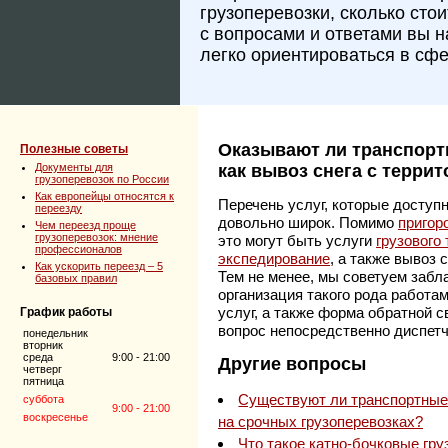
грузоперевозки, сколько сто
с вопросами и ответами вы 
легко ориентироваться в сфе
Оказывают ли транспорт
Полезные советы
Документы для
как вывоз снега с терри
грузоперевозок по России
Как европейцы относятся к
Перечень услуг, которые доступ
переезду
довольно широк. Помимо
пригор
Чем переезд проще
грузоперевозок: мнение
это могут быть услуги
грузового 
профессионалов
экспедирование
, а также вывоз 
Как ускорить переезд – 5
Тем не менее, мы советуем забл
базовых правил
организация такого рода работам
услуг, а также форма обратной с
График работы
вопрос непосредственно диспетч
понедельник
вторник
среда
9:00 - 21:00
Другие вопросы
четверг
пятница
Существуют ли транспортные
суббота
9:00 - 21:00
воскресенье
на срочных грузоперевозках?
Что такое катно-бочковые гр