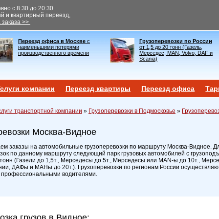
но с 8:30 до 20:30
ый и квартирный переезд,
 заказа >>
Переезд офиса в Москве
с
Грузоперевозки по России
наименьшими потерями
от 1,5 до 20 тонн (Газель,
производственного времени
Мерседес, MAN, Volvo, DAF и
Scania)
слуги компании
Переезд квартиры
Переезд офиса
Тар
слуги транспортной компании
»
Грузоперевозки в Подмосковье
»
Грузоперевоз
ревозки Москва-Видное
м заказы на автомобильные грузоперевозки по маршруту Москва-Видное. Д
зок по данному маршруту следующий парк грузовых автомобилей с грузопод
0 тонн (Газели до 1,5т., Мерседесы до 5т., Мерседесы или MAN-ы до 10т., Мерс
нии, ДАФы и МАНы до 20т.). Грузоперевозки по регионам России осуществля
 профессиональными водителями.
озка грузов в Видное: