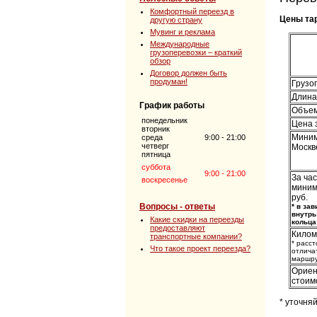
Комфортный переезд в
Цены та
другую страну
Мувинг и реклама
Международные
грузоперевозки – краткий
обзор
Договор должен быть
продуман!
Грузо
Длина 
График работы
Объем
понедельник
Цена з
вторник
Миним
среда
9:00 - 21:00
четверг
Москве
пятница
суббота
9:00 - 21:00
За ча
воскресенье
миним
руб.
Вопросы - ответы
* в за
внутрь
Какие скидки на переезды
кольца
предоставляют
Килом
транспортные компании?
* расс
Что такое проект переезда?
отлича
маршр
Ориен
стоимо
* уточня