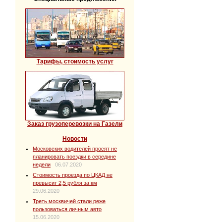
Тарифы, стоимость услуг
Заказ грузоперевозки на Газели
Новости
Московских водителей просят не
планировать поездки в середине
недели
06.07.2020
Стоимость проезда по ЦКАД не
превысит 2,5 рубля за км
29.06.2020
Треть москвичей стали реже
пользоваться личным авто
15.06.2020