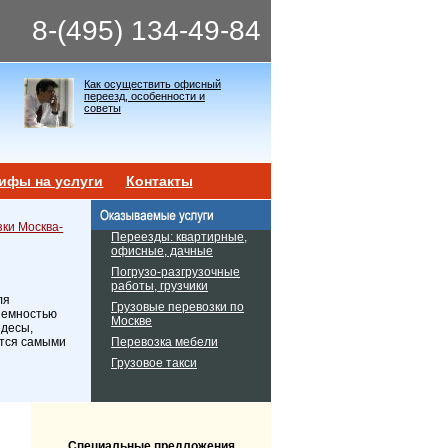
8-(495) 134-49-84
Как осуществить офисный
переезд, особенности и
советы
ифы на услуги
Контакты
ки Москва-
Переезды: квартирные,
офисные, дачные
Погрузо-разгрузочные
работы, грузчики
ля
Грузовые перевозки по
ъемностью
Москве
едесы,
Перевозка мебели
ются самыми
Грузовое такси
Специальные предложения