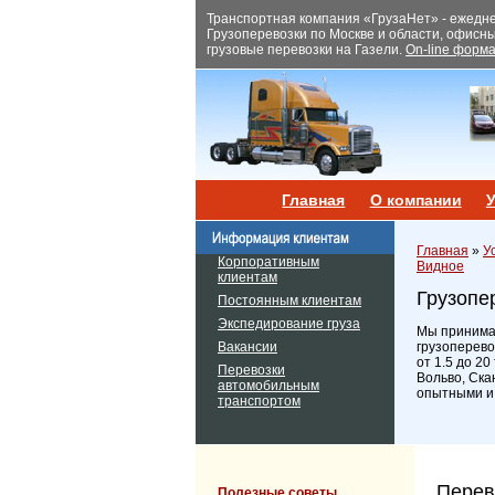
Транспортная компания «ГрузаНет» - ежеднев
Грузоперевозки по Москве и области, офисн
грузовые перевозки на Газели.
On-line форма
Главная
О компании
У
Главная
»
У
Корпоративным
Видное
клиентам
Грузопе
Постоянным клиентам
Экспедирование груза
Мы принимае
Вакансии
грузоперево
от 1.5 до 2
Перевозки
Вольво, Ска
автомобильным
опытными и
транспортом
Перев
Полезные советы