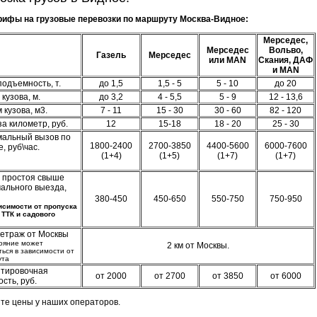
рифы на грузовые перевозки по маршруту Москва-Видное:
Мерседес,
Мерседес
Вольво,
Газель
Мерседес
или MAN
Скания, ДАФ
и MAN
подъемность, т.
до 1,5
1,5 - 5
5 - 10
до 20
кузова, м.
до 3,2
4 - 5,5
5 - 9
12 - 13,6
 кузова, м3.
7 - 11
15 - 30
30 - 60
82 - 120
а километр, руб.
12
15-18
18 - 20
25 - 30
альный вызов по
1800-2400
2700-3850
4400-5600
6000-7600
, руб\час.
(1+4)
(1+5)
(1+7)
(1+7)
с простоя свыше
ального выезда,
380-450
450-650
550-750
750-950
висимости от пропуска
 ТТК и садового
етраж от Москвы
тояние может
2 км от Москвы.
ться в зависимости от
ута
тировочная
от 2000
от 2700
от 3850
от 6000
сть, руб.
йте цены у наших операторов.