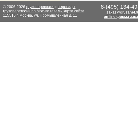
8-(495) 134-49
© 2006-2026
грузоперевозки
и
переезды
,
грузоперевозки по Москве газель
,
карта сайта
zakaz@gruzanet.r
115516 г. Москва, ул. Промышленная д. 11
on-line форма зак