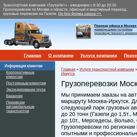
Транспортная компания «ГрузаНет» - ежедневно с 8:30 до 20:30
Грузоперевозки по Москве и области, офисный и квартирный переезд,
грузовые перевозки на Газели.
On-line форма заказа >>
Переезд офиса в Москве
наименьшими потерями
производственного времен
Главная
О компании
Услуги компании
Перее
Главная
»
Услуги транспортной компании
Корпоративным
Иркутск
клиентам
Грузоперевозки Моск
Постоянным клиентам
Экспедирование груза
Мы принимаем заказы на авт
Вакансии
маршруту Москва-Иркутск. Д
Перевозки
автомобильным
следующий парк грузовых ав
транспортом
до 20 тонн (Газели до 1,5т.
до 10т., Мерседесы, Вольво,
Грузоперевозки по регионам
опытными и профессиональн