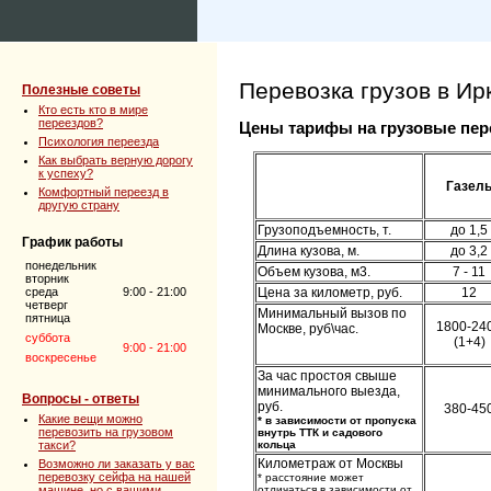
Перевозка грузов в Ирк
Полезные советы
Кто есть кто в мире
переездов?
Цены тарифы на грузовые пер
Психология переезда
Как выбрать верную дорогу
к успеху?
Газел
Комфортный переезд в
другую страну
Грузоподъемность, т.
до 1,5
График работы
Длина кузова, м.
до 3,2
понедельник
Объем кузова, м3.
7 - 11
вторник
среда
9:00 - 21:00
Цена за километр, руб.
12
четверг
Минимальный вызов по
пятница
1800-24
Москве, руб\час.
суббота
(1+4)
9:00 - 21:00
воскресенье
За час простоя свыше
минимального выезда,
Вопросы - ответы
руб.
380-45
Какие вещи можно
* в зависимости от пропуска
перевозить на грузовом
внутрь ТТК и садового
такси?
кольца
Километраж от Москвы
Возможно ли заказать у вас
перевозку сейфа на нашей
* расстояние может
машине, но с вашими
отличаться в зависимости от