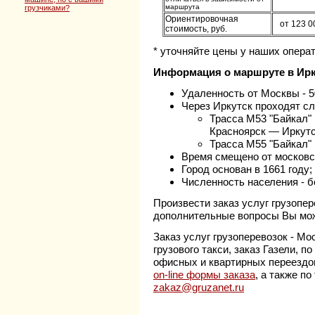
маршрута
грузчиками?
Ориентировочная
от 123 0
стоимость, руб.
* уточняйте цены у наших операт
Информация о маршруте в Ирк
Удаленность от Москвы - 5
Через Иркутск проходят с
Трасса М53 "Байкал"
Красноярск — Иркутс
Трасса М55 "Байкал"
Время смещено от московс
Город основан в 1661 году;
Численность населения - б
Произвести заказ услуг грузопер
дополнительные вопросы Вы мо
Заказ услуг грузоперевозок - Мо
грузового такси, заказ Газели, 
офисных и квартирных переездо
on-line формы заказа
, а также п
zakaz@gruzanet.ru