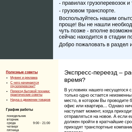
- правилах грузоперевозок и 
- грузовом транспорте.
Воспользуйтесь нашим опытом
проще! Вы не нашли необхо
чуть позже - вполне возможн
сейчас находится в стадии п
Добро пожаловать в раздел 
Экспресс-переезд – р
Полезные советы
Мувинг и реклама
время?
C чего начинаются
грузоперевозки?
В условиях нашего несущегося с
Переезд бытовой техники:
только одно остается неизменны
практические советы
Наука о движении товаров
место, в котором Вы проводите 
офис или квартира… Однако ниче
График работы
наступает момент, когда приходи
отправляться на новое. А если 
понедельник
вторник
должен пройти в кратчайшие ср
среда
9:00 - 21:00
приходят транспортные компани
четверг
пятница