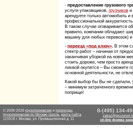
-
предоставление грузового тр
услуги упаковщиков,
грузчиков
и 
арендуете только автомобиль и 
профессиональной аккуратность
В таком случае оговаривается об
правило, компании обладают шир
машину для любых перевозок) и
-
переезд «под ключ»
.
В этом с
спектр работ – начиная от пред
заканчивая уборкой на новом мес
стоить дороже, чем просто арен
лихвой окупятся – Вы сможете г
основной деятельности, не отвле
Какой выбор бы Вы не сделали, 
– минимум затраченного времени
поприще!
8-(495) 134-49
© 2006-2026
грузоперевозки
и
переезды
,
грузоперевозки по Москве газель
,
карта сайта
zakaz@gruzanet.r
115516 г. Москва, ул. Промышленная д. 11
on-line форма зак