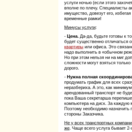
услуги ночью (если этого захоче
вполне по плечу. Специалисты а
имущество, довезут его, избегая
временные рамки!
Минусы услуги
:
-
Цена.
Да-да, будьте готовы к т
будет существенно отличаться о
квартиры
или офиса. Это связано
надо выполнить в «обычном режи
Но при этом нельзя ни на миг до
сложности могут взяться только
дорого.
-
Нужна полная скоординирова
продумать график для всех сраз
неразбериха. А это, как минимум
арендованный транспорт не будет
пока Ваша секретарша перепиш
компьютера на диск. За каждую 
Поэтому необходимо назначить г
стороны Заказчика.
Не у всех транспортных компани
же
. Чаще всего услуга бывает 2-