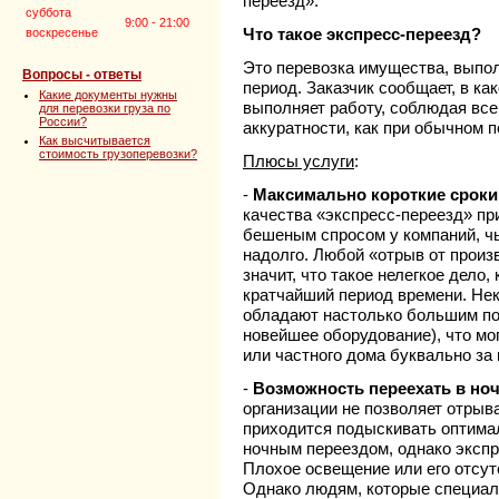
переезд».
суббота
9:00 - 21:00
Что такое экспресс-переезд?
воскресенье
Это перевозка имущества, выпо
Вопросы - ответы
период. Заказчик сообщает, в ка
Какие документы нужны
выполняет работу, соблюдая вс
для перевозки груза по
России?
аккуратности, как при обычном п
Как высчитывается
стоимость грузоперевозки?
Плюсы услуги
:
-
Максимально короткие сроки
качества «экспресс-переезд» пр
бешеным спросом у компаний, чь
надолго. Любой «отрыв от произв
значит, что такое нелегкое дело,
кратчайший период времени. Не
обладают настолько большим п
новейшее оборудование), что мо
или частного дома буквально за 
-
Возможность переехать в но
организации не позволяет отрыва
приходится подыскивать оптима
ночным переездом, однако экспр
Плохое освещение или его отсут
Однако людям, которые специал