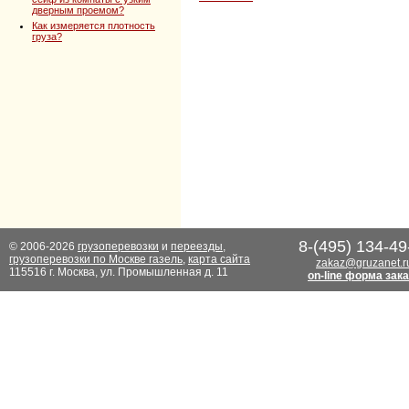
дверным проемом?
Как измеряется плотность
груза?
8-(495) 134-49
© 2006-2026
грузоперевозки
и
переезды
,
грузоперевозки по Москве газель
,
карта сайта
zakaz@gruzanet.r
115516 г. Москва, ул. Промышленная д. 11
on-line форма зак