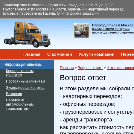
Транспортная компания «ГрузаНет» - ежедневно с 8:30 до 20:30
Грузоперевозки по Москве и области, офисный и квартирный переезд,
грузовые перевозки на Газели.
On-line форма заказа >>
Переезд офиса в Москве
наименьшими потерями
производственного времен
Главная
О компании
Услуги компании
Перее
Главная
>
Вопрос - ответ
>
Что такое конс
Корпоративным
клиентам
Вопрос-ответ
Постоянным клиентам
Экспедирование груза
В этом разделе мы собрали 
Вакансии
- квартирных переездов;
Перевозки
- офисных переездов;
автомобильным
транспортом
- грузоперевозок и сопутств
- аренды транспорта.
Как рассчитать стоимость пе
грузоперевозки, сколько сто