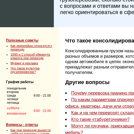
с вопросами и ответами вы 
легко ориентироваться в сфе
Что такое консолидиров
Полезные советы
Как европейцы относятся к
переезду
Консолидированным грузом назы
1000 и 1 способ обмануть
разных объемов и размеров, кот
клиента при переезде
одном автомобиле в целях эконо
Мувинг и реклама
принадлежат разным отправител
Что такое культура
получателям.
грузоперевозок?
Другие вопросы
График работы
понедельник
вторник
Почему перевозка пианино пр
среда
9:00 - 21:00
По каким параметрам определ
четверг
пятница
офиса, квартиры, дачи или отдел
суббота
9:00 - 21:00
Как и на чем перевозят скла
воскресенье
Кто такие «табуреточники»?
Вопросы - ответы
Могут ли грузчики, приехавши
Как при переезде вынести
мебель?
сейф из комнаты с узким