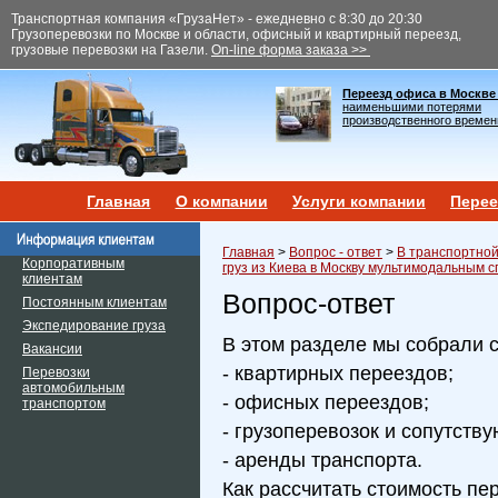
Транспортная компания «ГрузаНет» - ежедневно с 8:30 до 20:30
Грузоперевозки по Москве и области, офисный и квартирный переезд,
грузовые перевозки на Газели.
On-line форма заказа >>
Переезд офиса в Москве
наименьшими потерями
производственного времен
Главная
О компании
Услуги компании
Перее
Главная
>
Вопрос - ответ
>
В транспортной
Корпоративным
груз из Киева в Москву мультимодальным с
клиентам
Вопрос-ответ
Постоянным клиентам
Экспедирование груза
В этом разделе мы собрали 
Вакансии
- квартирных переездов;
Перевозки
автомобильным
- офисных переездов;
транспортом
- грузоперевозок и сопутств
- аренды транспорта.
Как рассчитать стоимость пе