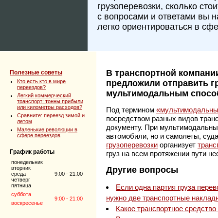
грузоперевозки, сколько сто
с вопросами и ответами вы 
легко ориентироваться в сфе
В транспортной компании
Полезные советы
Кто есть кто в мире
предложили отправить гр
переездов?
мультимодальным способ
Легкий коммерческий
транспорт: тонны прибыли
или километры расходов?
Под термином
«мультимодальны
Сравните: переезд зимой и
посредством разных видов транс
летом
документу. При мультимодальны
Маленькие революции в
автомобили, но и самолеты, суда
сфере переездов
грузоперевозки
организует
транс
График работы
груз на всем протяжении пути не
понедельник
вторник
Другие вопросы
среда
9:00 - 21:00
четверг
пятница
Если одна партия груза перев
суббота
нужно две транспортные наклад
9:00 - 21:00
воскресенье
Какое транспортное средство