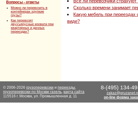
Все ли перевозчики страхуют 
Вопросы - ответы
Сколько времени занимает пе
Можно ли перевозить в
контейнерах хрупкие
Какую мебель при переездах 
грузы?
Как перевозят
виде?
двухъярусные кровати при
квартирных и дачных
переездах?
8-(495) 134-49
© 2006-2026
грузоперевозки
и
переезды
,
грузоперевозки по Москве газель
,
карта сайта
zakaz@gruzanet.r
115516 г. Москва, ул. Промышленная д. 11
on-line форма зак