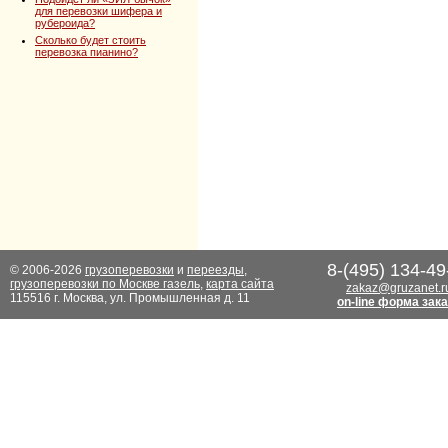
для перевозки шифера и
рубероида?
Сколько будет стоить
перевозка пианино?
8-(495) 134-49
© 2006-2026
грузоперевозки
и
переезды
,
грузоперевозки по Москве газель
,
карта сайта
zakaz@gruzanet.r
115516 г. Москва, ул. Промышленная д. 11
on-line форма зак