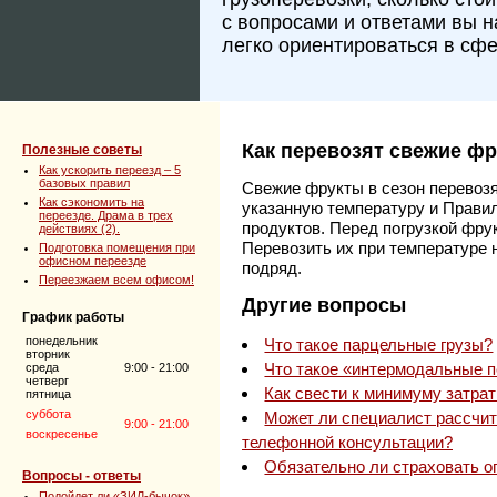
с вопросами и ответами вы 
легко ориентироваться в сфе
Как перевозят свежие ф
Полезные советы
Как ускорить переезд – 5
базовых правил
Свежие фрукты в сезон перевозя
Как сэкономить на
указанную температуру и Прави
переезде. Драма в трех
продуктов. Перед погрузкой фр
действиях (2).
Перевозить их при температуре 
Подготовка помещения при
офисном переезде
подряд.
Переезжаем всем офисом!
Другие вопросы
График работы
понедельник
Что такое парцельные грузы?
вторник
Что такое «интермодальные п
среда
9:00 - 21:00
четверг
Как свести к минимуму затрат
пятница
суббота
Может ли специалист рассчит
9:00 - 21:00
воскресенье
телефонной консультации?
Обязательно ли страховать о
Вопросы - ответы
Подойдет ли «ЗИЛ-бычок»