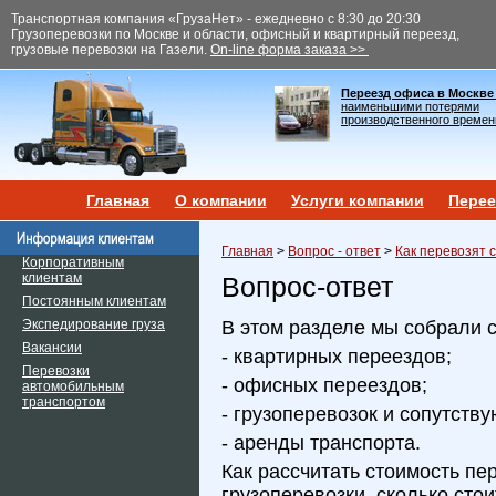
Транспортная компания «ГрузаНет» - ежедневно с 8:30 до 20:30
Грузоперевозки по Москве и области, офисный и квартирный переезд,
грузовые перевозки на Газели.
On-line форма заказа >>
Переезд офиса в Москве
наименьшими потерями
производственного времен
Главная
О компании
Услуги компании
Перее
Главная
>
Вопрос - ответ
>
Как перевозят 
Корпоративным
клиентам
Вопрос-ответ
Постоянным клиентам
Экспедирование груза
В этом разделе мы собрали 
Вакансии
- квартирных переездов;
Перевозки
- офисных переездов;
автомобильным
транспортом
- грузоперевозок и сопутств
- аренды транспорта.
Как рассчитать стоимость пе
грузоперевозки, сколько сто