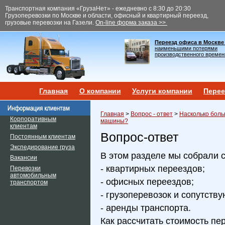
Транспортная компания «ГрузаНет» - ежедневно с 8:30 до 20:30
Грузоперевозки по Москве и области, офисный и квартирный переезд,
грузовые перевозки на Газели.
On-line форма заказа >>
Переезд офиса в Москве
наименьшими потерями
производственного времен
Главная
О компании
Услуги компании
Перее
Главная
>
Вопрос - ответ
>
Насколько боль
Корпоративным
машины?
клиентам
Вопрос-ответ
Постоянным клиентам
Экспедирование груза
В этом разделе мы собрали 
Вакансии
- квартирных переездов;
Перевозки
автомобильным
- офисных переездов;
транспортом
- грузоперевозок и сопутств
- аренды транспорта.
Как рассчитать стоимость пе