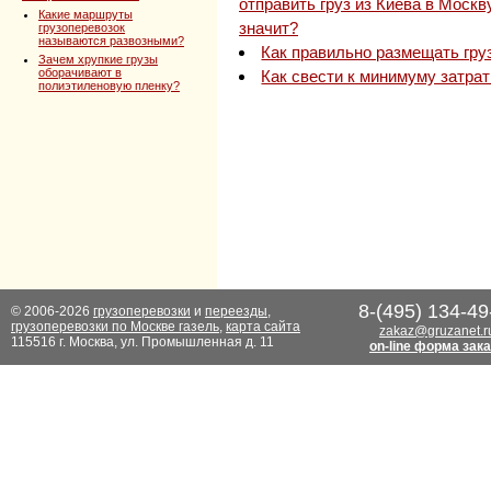
отправить груз из Киева в Моск
Какие маршруты
значит?
грузоперевозок
называются развозными?
Как правильно размещать гру
Зачем хрупкие грузы
оборачивают в
Как свести к минимуму затрат
полиэтиленовую пленку?
8-(495) 134-49
© 2006-2026
грузоперевозки
и
переезды
,
грузоперевозки по Москве газель
,
карта сайта
zakaz@gruzanet.r
115516 г. Москва, ул. Промышленная д. 11
on-line форма зак