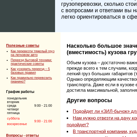
грузоперевозки, сколько сто
с вопросами и ответами вы 
легко ориентироваться в сфе
Насколько большое знач
Полезные советы
Как перевезти тяжелый груз
(вместимость) кузова г
на легковом авто
Переезд бытовой техники:
Объем кузова – достаточно важн
практические советы
прежде всего к тем случаям, ког
Как ускорить переезд – 5
базовых правил
легкий груз больших габаритов (
Как правильно перевозить
Однако определяющим качеством
пианино?
транспорта. Даже если в кузове 
достигла максимальной, заполн
График работы
понедельник
Другие вопросы
вторник
среда
9:00 - 21:00
четверг
Подойдет ли «ЗИЛ-бычок» дл
пятница
Нам нужно отвезти на дачу ко
суббота
9:00 - 21:00
воскресенье
подойдет?
В транспортной компании, ку
Вопросы - ответы