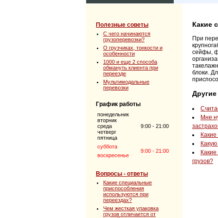
Какие 
Полезные советы
C чего начинаются
При пер
грузоперевозки?
крупног
О грузчиках, тонкости и
сейфы, ф
особенности
организа
1000 и еще 2 способа
такелажн
обмануть клиента при
блоки. Д
переезде
приспосо
Мультимодальные
перевозки
Другие
График работы
Счита
понедельник
Мне н
вторник
застрахо
среда
9:00 - 21:00
четверг
Какие
пятница
Какую
суббота
9:00 - 21:00
Какие
воскресенье
грузов?
Вопросы - ответы
Какие специальные
приспособления
используются при
переездах?
Чем жесткая упаковка
грузов отличается от