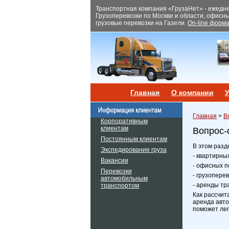
Транспортная компания «ГрузаНет» - ежеднев
Грузоперевозки по Москве и области, офисн
грузовые перевозки на Газели.
On-line форма
Главная
О компании
У
Главная
>
В
Корпоративным
клиентам
Вопрос-
Постоянным клиентам
В этом разд
Экспедирование груза
- квартирны
Вакансии
- офисных п
Перевозки
- грузопере
автомобильным
- аренды тр
транспортом
Как рассчит
аренда авто
поможет лег