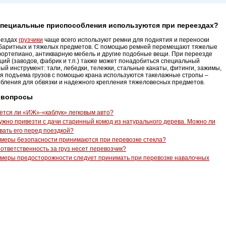
специальные приспособления используются при переездах?
еездах
грузчики
чаще всего используют ремни для поднятия и переноски
абаритных и тяжелых предметов. С помощью ремней перемещают тяжелые
ортепиано, антикварную мебель и другие подобные вещи. При переезде
ций (заводов, фабрик и т.п.) также может понадобиться специальный
ый инструмент: тали, лебедки, тележки, стальные канаты, фитинги, зажимы,
ля подъема грузов с помощью крана используются такелажные стропы –
бления для обвязки и надежного крепления тяжеловесных предметов.
 вопросы
ется ли «ИЖ»-«каблук» легковым авто?
ужно привезти с дачи старинный комод из натурального дерева. Можно ли
вать его перед поездкой?
 меры безопасности принимаются при перевозке стекла?
 ответственность за груз несет перевозчик?
 меры предосторожности следует принимать при перевозке навалочных