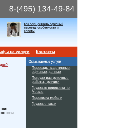
8-(495) 134-49-84
Как осуществить офисный
переезд, особенности и
советы
ифы на услуги
Контакты
здах?
Переезды: квартирные,
офисные, дачные
Погрузо-разгрузочные
работы, грузчики
Грузовые перевозки по
Москве
Перевозка мебели
Грузовое такси
стоит
 которая