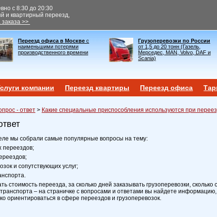
но с 8:30 до 20:30
ый и квартирный переезд,
 заказа >>
Переезд офиса в Москве
с
Грузоперевозки по России
наименьшими потерями
от 1,5 до 20 тонн (Газель,
производственного времени
Мерседес, MAN, Volvo, DAF и
Scania)
слуги компании
Переезд квартиры
Переезд офиса
Тар
опрос - ответ
>
Какие специальные приспособления используются при перее
ответ
еле мы собрали самые популярные вопросы на тему:
х переездов;
ереездов;
возок и сопутствующих услуг;
анспорта.
ать стоимость переезда, за сколько дней заказывать грузоперевозки, сколько 
транспорта – на страничке с вопросами и ответами вы найдете информацию,
ко ориентироваться в сфере переездов и грузоперевозок.