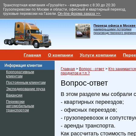
Транспортная компания «ГрузаНет» - ежедневно с 8:30 до 20:30
Грузоперевозки по Москве и области, офисный и квартирный переезд,
грузовые перевозки на Газели.
On-line форма заказа >>
Переезд офиса в Москве
наименьшими потерями
производственного времен
Главная
О компании
Услуги компании
Перее
Главная
>
Вопрос - ответ
>
Кто занимается
Корпоративным
продуктов и т.п.?
клиентам
Вопрос-ответ
Постоянным клиентам
Экспедирование груза
В этом разделе мы собрали 
Вакансии
- квартирных переездов;
Перевозки
автомобильным
- офисных переездов;
транспортом
- грузоперевозок и сопутств
- аренды транспорта.
Как рассчитать стоимость пе