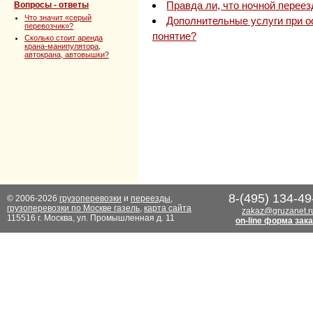
Правда ли, что ночной переез
Вопросы - ответы
Что значит «серый
Дополнительные услуги при о
перевозчик»?
понятие?
Сколько стоит аренда
крана-манипулятора,
автокрана, автовышки?
8-(495) 134-49
© 2006-2026
грузоперевозки
и
переезды
,
грузоперевозки по Москве газель
,
карта сайта
zakaz@gruzanet.r
115516 г. Москва, ул. Промышленная д. 11
on-line форма зак