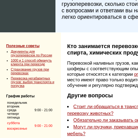
грузоперевозки, сколько сто
с вопросами и ответами вы 
легко ориентироваться в сфе
Кто занимается перевозк
Полезные советы
Документы для
спирта, химических проду
грузоперевозок по России
1000 и 1 способ обмануть
Перевозкой наливных грузов, ка
клиента при переезде
шоферы с соответствующим опы
Страхование грузов при
перевозках
которые относятся к категории
о
Перевозка негабаритных
место имеют право только води
грузов: выбор транспорта и
обучение и регулярно подтверж
погрузка
Другие вопросы
График работы
понедельник
Стоит ли обращаться в транс
вторник
среда
9:00 - 21:00
перевозку животных?
четверг
пятница
Обязательно ли заказывать о
суббота
9:00 - 21:00
Могут ли грузчики, приехавши
воскресенье
мебель?