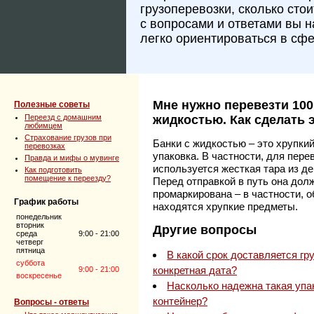
грузоперевозки, сколько сто
с вопросами и ответами вы 
легко ориентироваться в сфе
Мне нужно перевезти 100
Полезные советы
Переезд с домашним
жидкостью. Как сделать 
любимцем
Страхование грузов при
Банки с жидкостью – это хрупкий
перевозках
упаковка. В частности, для пере
Правда и мифы о мувинге
используется жесткая тара из де
Как подготовить
помещение к переезду?
Перед отправкой в путь она до
промаркирована – в частности, о
График работы
находятся хрупкие предметы.
понедельник
вторник
Другие вопросы
среда
9:00 - 21:00
четверг
пятница
В какой срок доставляется гр
суббота
конкретная дата?
9:00 - 21:00
воскресенье
Насколько надежна такая упак
контейнер?
Вопросы - ответы