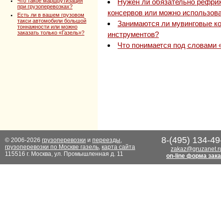
Что такое маршрутизация
Нужен ли обязательно рефри
при грузоперевозках?
консервов или можно использова
Есть ли в вашем грузовом
такси автомобили большой
Занимаются ли мувинговые к
тоннажности или можно
заказать только «Газель»?
инструментов?
Что понимается под словами 
8-(495) 134-49
© 2006-2026
грузоперевозки
и
переезды
,
грузоперевозки по Москве газель
,
карта сайта
zakaz@gruzanet.r
115516 г. Москва, ул. Промышленная д. 11
on-line форма зак