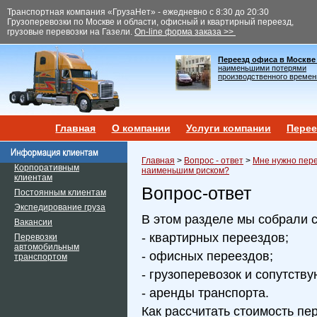
Транспортная компания «ГрузаНет» - ежедневно с 8:30 до 20:30
Грузоперевозки по Москве и области, офисный и квартирный переезд,
грузовые перевозки на Газели.
On-line форма заказа >>
Переезд офиса в Москве
наименьшими потерями
производственного времен
Главная
О компании
Услуги компании
Перее
Главная
>
Вопрос - ответ
>
Мне нужно пере
Корпоративным
наименьшим риском?
клиентам
Вопрос-ответ
Постоянным клиентам
Экспедирование груза
В этом разделе мы собрали 
Вакансии
- квартирных переездов;
Перевозки
автомобильным
- офисных переездов;
транспортом
- грузоперевозок и сопутств
- аренды транспорта.
Как рассчитать стоимость пе