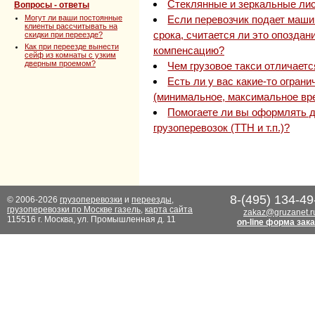
Стеклянные и зеркальные лис
Вопросы - ответы
Могут ли ваши постоянные
Если перевозчик подает маши
клиенты рассчитывать на
срока, считается ли это опоздани
скидки при переезде?
Как при переезде вынести
компенсацию?
сейф из комнаты с узким
дверным проемом?
Чем грузовое такси отличаетс
Есть ли у вас какие-то огран
(минимальное, максимальное вр
Помогаете ли вы оформлять 
грузоперевозок (ТТН и т.п.)?
8-(495) 134-49
© 2006-2026
грузоперевозки
и
переезды
,
грузоперевозки по Москве газель
,
карта сайта
zakaz@gruzanet.r
115516 г. Москва, ул. Промышленная д. 11
on-line форма зак