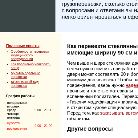
грузоперевозки, сколько сто
с вопросами и ответами вы 
легко ориентироваться в сфе
Как перевезти стеклянны
Полезные советы
Особенности перевозки
имеющие ширину 90 см и 
медицинского
оборудования
Чем выше и шире стеклянная две
Как правильно упаковать
вещи
о чем нужно помнить при работе
Мультимодальные
двери может составлять 20 и бол
перевозки
минимум два человека. Чтобы на
АРХИВажный вид
повреждения, дверь нужно
надеж
перевозок
прочные и толстые материалы –
вспененный полиэтилен. Перевоз
График работы
«Газели» модификации «пирамид
понедельник
вторник
в открытом кузове специальную 
среда
9:00 - 21:00
Перед тем, как
заказывать авто
четверг
пятница
габаритам.
суббота
9:00 - 21:00
Другие вопросы
воскресенье