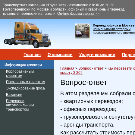
Транспортная компания «ГрузаНет» - ежедневно с 8:30 до 20:30
Грузоперевозки по Москве и области, офисный и квартирный переезд,
грузовые перевозки на Газели.
On-line форма заказа >>
Переезд офиса в Москве
наименьшими потерями
производственного времен
Главная
О компании
Услуги компании
Перее
Главная
>
Вопрос - ответ
>
Как перевезти 
Корпоративным
высоту 2.20?
клиентам
Вопрос-ответ
Постоянным клиентам
Экспедирование груза
В этом разделе мы собрали 
Вакансии
- квартирных переездов;
Перевозки
автомобильным
- офисных переездов;
транспортом
- грузоперевозок и сопутств
- аренды транспорта.
Как рассчитать стоимость пе