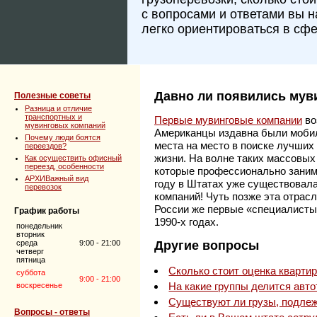
с вопросами и ответами вы 
легко ориентироваться в сфе
Давно ли появились мув
Полезные советы
Разница и отличие
транспортных и
Первые мувинговые компании
во
мувинговых компаний
Американцы издавна были мобил
Почему люди боятся
места на место в поиске лучших
переездов?
жизни. На волне таких массовы
Как осуществить офисный
переезд, особенности
которые профессионально заним
АРХИВажный вид
году в Штатах уже существовал
перевозок
компаний! Чуть позже эта отрасл
России же первые «специалисты 
График работы
1990-х годах.
понедельник
вторник
среда
9:00 - 21:00
Другие вопросы
четверг
пятница
Сколько стоит оценка кварти
суббота
9:00 - 21:00
На какие группы делится авто
воскресенье
Существуют ли грузы, подлеж
Вопросы - ответы