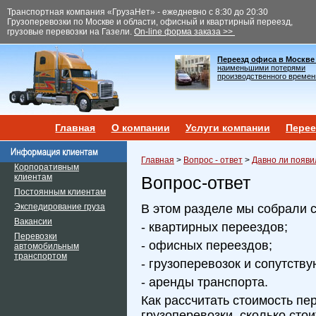
Транспортная компания «ГрузаНет» - ежедневно с 8:30 до 20:30
Грузоперевозки по Москве и области, офисный и квартирный переезд,
грузовые перевозки на Газели.
On-line форма заказа >>
Переезд офиса в Москве
наименьшими потерями
производственного времен
Главная
О компании
Услуги компании
Перее
Главная
>
Вопрос - ответ
>
Давно ли появи
Корпоративным
клиентам
Вопрос-ответ
Постоянным клиентам
Экспедирование груза
В этом разделе мы собрали 
Вакансии
- квартирных переездов;
Перевозки
- офисных переездов;
автомобильным
транспортом
- грузоперевозок и сопутств
- аренды транспорта.
Как рассчитать стоимость пе
грузоперевозки, сколько сто