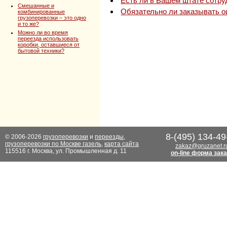
Есть ли в Вашем штате сотру
Смешанные и
Обязательно ли заказывать о
комбинированные
грузоперевозки – это одно
и то же?
Можно ли во время
переезда использовать
коробки, оставшиеся от
бытовой техники?
8-(495) 134-49
© 2006-2026
грузоперевозки
и
переезды
,
грузоперевозки по Москве газель
,
карта сайта
zakaz@gruzanet.r
115516 г. Москва, ул. Промышленная д. 11
on-line форма зак