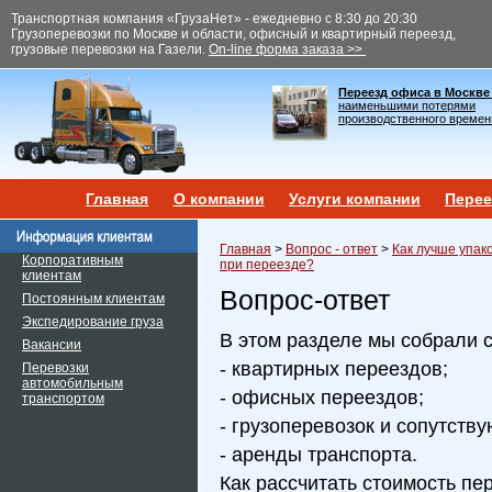
Транспортная компания «ГрузаНет» - ежедневно с 8:30 до 20:30
Грузоперевозки по Москве и области, офисный и квартирный переезд,
грузовые перевозки на Газели.
On-line форма заказа >>
Переезд офиса в Москве
наименьшими потерями
производственного времен
Главная
О компании
Услуги компании
Перее
Главная
>
Вопрос - ответ
>
Как лучше упак
Корпоративным
при переезде?
клиентам
Вопрос-ответ
Постоянным клиентам
Экспедирование груза
В этом разделе мы собрали 
Вакансии
- квартирных переездов;
Перевозки
автомобильным
- офисных переездов;
транспортом
- грузоперевозок и сопутств
- аренды транспорта.
Как рассчитать стоимость пе