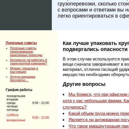
грузоперевозки, сколько сто
с вопросами и ответами вы 
легко ориентироваться в сфе
Как лучше упаковать хру
Полезные советы
Полезные советы
подвергались опасности
переезжающим,
квартирные переезды
В этом случае используется при
Интересно ли работать в
транспортной компании?
вещи сначала заворачивают в в
Мувинг: прошлое и
материал, отлично гасящий удар
настоящее
имущество необходимо обернуть
Услуги оценщика
бесплатно…
Другие вопросы
График работы
Мы боимся, что при офисном п
понедельник
вторник
хотя у нас небольшая фирма. Ка
среда
9:00 - 21:00
четверг
случилось?
пятница
Какой объем груза можно пере
суббота
9:00 - 21:00
Является ли антикварная пос
воскресенье
Что такое маршрутизация при