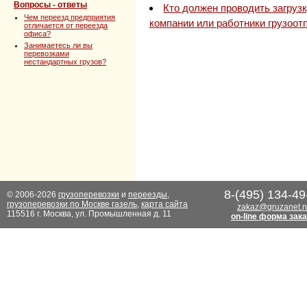
Вопросы - ответы
Кто должен проводить загруз
Чем переезд предприятия
компании или работники грузоот
отличается от переезда
офиса?
Занимаетесь ли вы
перевозками
нестандартных грузов?
8-(495) 134-49
© 2006-2026
грузоперевозки
и
переезды
,
грузоперевозки по Москве газель
,
карта сайта
zakaz@gruzanet.r
115516 г. Москва, ул. Промышленная д. 11
on-line форма зак