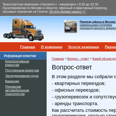
Транспортная компания «ГрузаНет» - ежедневно с 8:30 до 20:30
Грузоперевозки по Москве и области, офисный и квартирный переезд,
грузовые перевозки на Газели.
On-line форма заказа >>
Переезд офиса в Москве
наименьшими потерями
производственного времен
Главная
О компании
Услуги компании
Перее
Главная
>
Вопрос - ответ
>
Какой объем гр
Корпоративным
клиентам
Вопрос-ответ
Постоянным клиентам
Экспедирование груза
В этом разделе мы собрали 
Вакансии
- квартирных переездов;
Перевозки
- офисных переездов;
автомобильным
транспортом
- грузоперевозок и сопутств
- аренды транспорта.
Как рассчитать стоимость пе
грузоперевозки, сколько сто