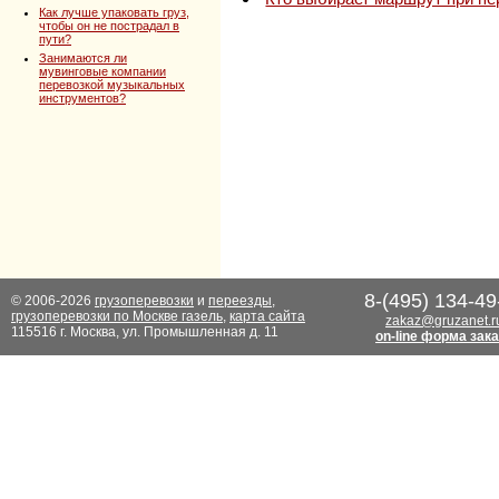
Как лучше упаковать груз,
чтобы он не пострадал в
пути?
Занимаются ли
мувинговые компании
перевозкой музыкальных
инструментов?
8-(495) 134-49
© 2006-2026
грузоперевозки
и
переезды
,
грузоперевозки по Москве газель
,
карта сайта
zakaz@gruzanet.r
115516 г. Москва, ул. Промышленная д. 11
on-line форма зак