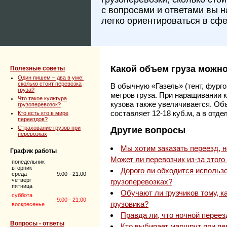
с вопросами и ответами вы 
легко ориентироваться в сфе
Какой объем груза можно
Полезные советы
Один пишем – два в уме:
сколько стоит перевозка
В обычную «Газель» (тент, фурго
груза?
метров груза. При наращивании 
Что такое культура
кузова также увеличивается. Об
грузоперевозок?
составляет 12-18 куб.м, а в отде
Кто есть кто в мире
переездов?
Страхование грузов при
Другие вопросы
перевозках
Мы хотим заказать переезд, н
График работы
Может ли перевозчик из-за этого
понедельник
вторник
Дорого ли обходится использ
среда
9:00 - 21:00
четверг
грузоперевозках?
пятница
Обучают ли грузчиков тому, к
суббота
9:00 - 21:00
грузовика?
воскресенье
Правда ли, что ночной переез
Вопросы - ответы
Кто выбирает маршрут при пе