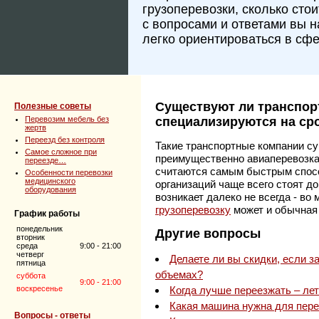
грузоперевозки, сколько сто
с вопросами и ответами вы 
легко ориентироваться в сфе
Существуют ли транспор
Полезные советы
Перевозим мебель без
специализируются на ср
жертв
Переезд без контроля
Такие транспортные компании с
Самое сложное при
преимущественно авиаперевозкам
переезде…
считаются самым быстрым спосо
Особенности перевозки
медицинского
организаций чаще всего стоят д
оборудования
возникает далеко не всегда - во
грузоперевозку
может и обычна
График работы
понедельник
Другие вопросы
вторник
среда
9:00 - 21:00
четверг
Делаете ли вы скидки, если 
пятница
объемах?
суббота
9:00 - 21:00
воскресенье
Когда лучше переезжать – ле
Какая машина нужна для пере
Вопросы - ответы