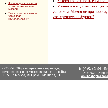
Какова тоннажность и тип ва
Как определяется цена
У меня много домашних цвето
услуг по утилизации
мебели?
условиям. Можно ли при переезд
За сколько дней нужно
заказывать
изотермический фургон?
грузоперевозку?
8-(495) 134-49
© 2006-2026
грузоперевозки
и
переезды
,
грузоперевозки по Москве газель
,
карта сайта
zakaz@gruzanet.r
115516 г. Москва, ул. Промышленная д. 11
on-line форма зак