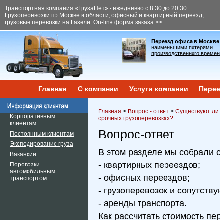
Транспортная компания «ГрузаНет» - ежедневно с 8:30 до 20:30
Грузоперевозки по Москве и области, офисный и квартирный переезд,
грузовые перевозки на Газели.
On-line форма заказа >>
Переезд офиса в Москве
наименьшими потерями
производственного времен
Главная
О компании
Услуги компании
Перее
Главная
>
Вопрос - ответ
>
Существуют ли 
Корпоративным
срочных грузоперевозках?
клиентам
Вопрос-ответ
Постоянным клиентам
Экспедирование груза
В этом разделе мы собрали 
Вакансии
- квартирных переездов;
Перевозки
автомобильным
- офисных переездов;
транспортом
- грузоперевозок и сопутств
- аренды транспорта.
Как рассчитать стоимость пе