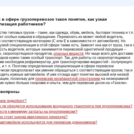
 в сфере грузоперевозок такое понятие, как узкая
лизация работников?
во типовых грузов – такие, как одежда, обувь, мебель, бытовая техника и т.п.
ют особых навыков в обращении. Перевозить их может любой водитель,
соответствующую категорию (С или Е в зависимости от автомобиля). Но
зкой специализации в этой сфере также есть. Зависит она как от груза, так и 
 Есть водители, которые занимаются перевозкой однотипной продукции –
, скоропортящихся продуктов,
опасных веществ
. Но чаще всего для доставки
варов нужен также особый транспорт. Так, для работы со скоропортящимися
ми необходим рефрижератор, для транспортировки жидкостей - полуприцеп-
, и т. п. Поэтому определенная специализация в сфере перевозок
чески предполагает как умение обращаться с соответствующим грузом, так и
одить нужные автомобили. И уже отсюда идет понятие высокой или низкой
ации, поскольку для
перевозки негабаритной спецтехники
на низкорамной
е нужно больше сноровки и опыта, чем для перевозки досок на «Газели».
 вопросы
акое гидроборт?
о ли обходится использование воздушного транспорта при грузоперевозках?
вести к минимуму затраты на грузоперевозки?
ко стоит оценка квартирного переезда?
 автомобили используются для перевозки длинномеров?