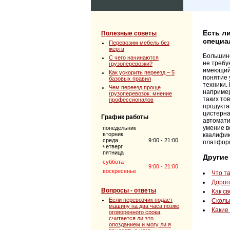
Есть ли
Полезные советы
специа
Перевозим мебель без
жертв
Большинст
C чего начинаются
не требу
грузоперевозки?
имеющий 
Как ускорить переезд – 5
понятие у
базовых правил
техники.
Чем переезд проще
например
грузоперевозок: мнение
таких то
профессионалов
продукта
цистерна
График работы
автомати
умение в
понедельник
вторник
квалифик
среда
9:00 - 21:00
платформ
четверг
пятница
Другие
суббота
9:00 - 21:00
воскресенье
Что т
Дорог
Вопросы - ответы
Как с
Если перевозчик подает
Сколь
машину на два часа позже
Какие
оговоренного срока,
считается ли это
опозданием и могу ли я