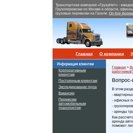
Транспортная компания «ГрузаНет» - ежеднев
Грузоперевозки по Москве и области, офисн
грузовые перевозки на Газели.
On-line форма
Главная
О компании
У
Главная
>
В
Корпоративным
работников
клиентам
Вопрос-
Постоянным клиентам
Экспедирование груза
В этом разд
Вакансии
- квартирны
Перевозки
- офисных п
автомобильным
- грузопере
транспортом
- аренды тр
Как рассчит
аренда авто
поможет лег