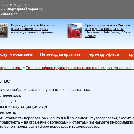
но с 8:30 до 20:30
ый и квартирный переезд,
 заказа >>
Переезд офиса в Москве
с
Грузоперевозки по России
наименьшими потерями
от 1,5 до 20 тонн (Газель,
производственного времени
Мерседес, MAN, Volvo, DAF и
Scania)
слуги компании
Переезд квартиры
Переезд офиса
Тар
опрос - ответ
>
Есть ли в сфере грузоперевозок такое понятие, как узкая спе
?
ответ
еле мы собрали самые популярные вопросы на тему:
х переездов;
ереездов;
возок и сопутствующих услуг;
анспорта.
ать стоимость переезда, за сколько дней заказывать грузоперевозки, сколько 
транспорта – на страничке с вопросами и ответами вы найдете информацию,
ко ориентироваться в сфере переездов и грузоперевозок.