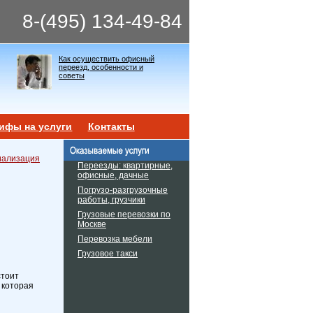
8-(495) 134-49-84
Как осуществить офисный
переезд, особенности и
советы
ифы на услуги
Контакты
циализация
Переезды: квартирные,
офисные, дачные
Погрузо-разгрузочные
работы, грузчики
Грузовые перевозки по
Москве
Перевозка мебели
Грузовое такси
стоит
 которая