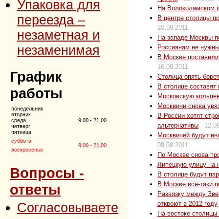
Упаковка для
На Волоколамском ш
переезда –
В центре столицы по
20.09.2011
незаметная и
На западе Москвы п
незаменимая
Россиянам не нужны
В Москве поставили
16.09.2011
График
Столица опять борет
В столице составят 
работы
Московскую кольцев
Москвичи снова увя
понедельник
вторник
В России хотят стро
среда
9:00 - 21:00
альтернативы
12.0
четверг
пятница
Москвичей будут ин
суббота
09.09.2011
9:00 - 21:00
воскресенье
По Москве снова пр
Липецкую улицу на 
Вопросы -
В столице будут пар
В Москве все-таки п
ответы
Развязку между Зв
откроют в 2012 году
Согласовываете
На востоке столицы