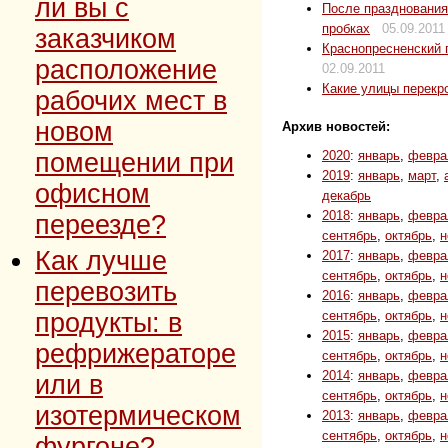
ли вы с
После празднования
пробках
05.09.2011
заказчиком
Краснопресненский 
расположение
02.09.2011
Какие улицы перекр
рабочих мест в
новом
Архив новостей:
помещении при
2020
:
январь
,
февра
2019
:
январь
,
март
,
офисном
декабрь
2018
:
январь
,
февра
переезде?
сентябрь
,
октябрь
,
н
Как лучше
2017
:
январь
,
февра
сентябрь
,
октябрь
,
н
перевозить
2016
:
январь
,
февра
продукты: в
сентябрь
,
октябрь
,
н
2015
:
январь
,
февра
рефрижераторе
сентябрь
,
октябрь
,
н
2014
:
январь
,
февра
или в
сентябрь
,
октябрь
,
н
изотермическом
2013
:
январь
,
февра
сентябрь
,
октябрь
,
н
фургоне?