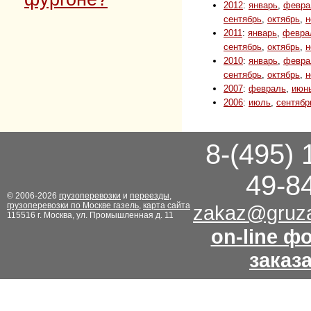
2012
:
январь
,
февра
сентябрь
,
октябрь
,
н
2011
:
январь
,
февра
сентябрь
,
октябрь
,
н
2010
:
январь
,
февра
сентябрь
,
октябрь
,
н
2007
:
февраль
,
июн
2006
:
июль
,
сентябр
8-(495) 
49-8
© 2006-2026
грузоперевозки
и
переезды
,
грузоперевозки по Москве газель
,
карта сайта
zakaz@gruza
115516 г. Москва, ул. Промышленная д. 11
on-line ф
заказ