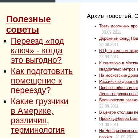
Архив новостей. 
Полезные
Треть дорожных проб
советы
30.09.2011
Дорожный фонд Под
Переезд «под
29.09.2011
ключ» - когда
В Центральном окру
28.09.2011
это выгодно?
К сентябрю в Москв
Как подготовить
квадратных метров 
На московские дорог
помещение к
Российские дороги б
Первое табло с инф
переезду?
Ленинградском прос
Какие грузчики
Бусиновскую развяз
22.09.2011
в Америке,
В центре столицы п
различия,
Проект дублера Волг
21.09.2011
терминология
На Новорязанском ш
пробка
21.09.2011