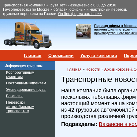
Транспортная компания «ГрузаНет» - ежедневно с 8:30 до 20:30
Грузоперевозки по Москве и области, офисный и квартирный переезд,
грузовые перевозки на Газели.
On-line форма заказа >>
Переезд офиса в Москве
наименьшими потерями
производственного времен
Главная
О компании
Услуги компании
Перее
Главная
»
Новости
»
Архив новостей. С
Корпоративным
клиентам
Транспортные новос
Постоянным клиентам
Экспедирование груза
Наша компания была организ
Вакансии
нескольких небольших фирм и
Перевозки
настоящий момент наша ком
автомобильным
из 42 грузовых автомобилей 
транспортом
производства различной гру
Подразделы:
Вакансии в ком