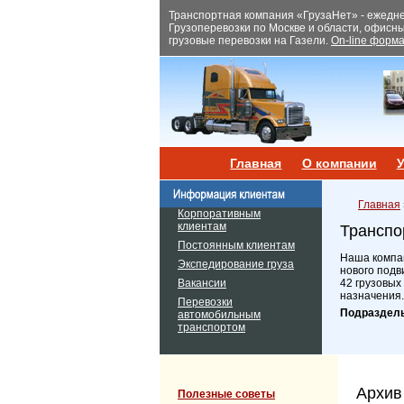
Транспортная компания «ГрузаНет» - ежеднев
Грузоперевозки по Москве и области, офисн
грузовые перевозки на Газели.
On-line форма
Главная
О компании
У
Главная
Корпоративным
клиентам
Транспо
Постоянным клиентам
Наша компан
Экспедирование груза
нового подв
Вакансии
42 грузовых
назначения.
Перевозки
Подраздел
автомобильным
транспортом
Архив
Полезные советы