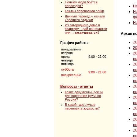
Почему люди боятся
переездов?
Н
Как мы перевозили сейф
На
Дачный переезд – начало
ф
хорошего отдыха!
Н
Из загородного дома в
квартиру – рай начинается
или… заканчивается?
Архив но
2
График работы
2
понедельник
вторник
2
среда
9:00 - 21:00
н
четверг
пятница
2
суббота
н
9:00 - 21:00
воскресенье
2
н
2
Вопросы - ответы
н
Какие документы нужны
для перевозки груза по
2
России?
н
В какой таре лучше
2
перевозить жидкости?
н
2
н
2
н