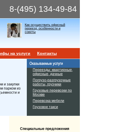
8-(495) 134-49-84
Как осуществить офисный
переезд, особенности и
советы
ифы на услуги
Контакты
Переезды: квартирные,
офисные, дачные
Погрузо-разгрузочные
работы, грузчики
м и закупки
ым парком из
Грузовые перевозки по
дъемности и
Москве
Перевозка мебели
Грузовое такси
Специальные предложения