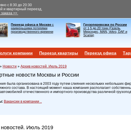
но с 8:30 до 20:30
ый и квартирный переезд,
 заказа >>
Переезд офиса в Москве
с
Грузоперевозки по России
наименьшими потерями
от 1,5 до 20 тонн (Газель,
производственного времени
Мерседес, MAN, Volvo, DAF и
Scania)
слуги компании
Переезд квартиры
Переезд офиса
Тар
»
Новости
»
Архив новостей. Июль 2019
ртные новости Москвы и России
ия была организована в 2003 году путем слияния нескольких небольших фир
ижного состава. В настоящий момент наша компания располагает собственн
 автомобилей отечественного и импортного производства различной грузопо
ы:
Вакансии в компании ..
 новостей. Июль 2019