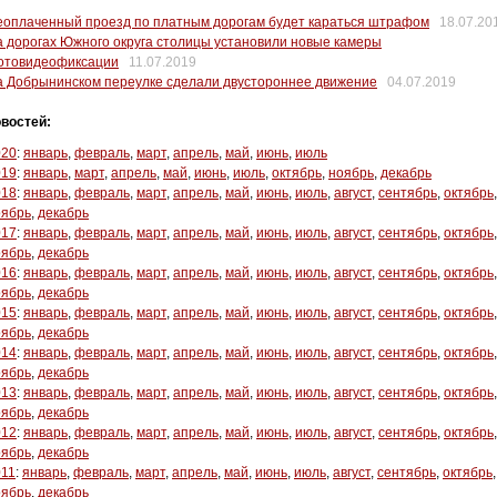
еоплаченный проезд по платным дорогам будет караться штрафом
18.07.20
 дорогах Южного округа столицы установили новые камеры
отовидеофиксации
11.07.2019
а Добрынинском переулке сделали двустороннее движение
04.07.2019
востей:
020
:
январь
,
февраль
,
март
,
апрель
,
май
,
июнь
,
июль
019
:
январь
,
март
,
апрель
,
май
,
июнь
,
июль
,
октябрь
,
ноябрь
,
декабрь
018
:
январь
,
февраль
,
март
,
апрель
,
май
,
июнь
,
июль
,
август
,
сентябрь
,
октябрь
,
оябрь
,
декабрь
017
:
январь
,
февраль
,
март
,
апрель
,
май
,
июнь
,
июль
,
август
,
сентябрь
,
октябрь
,
оябрь
,
декабрь
016
:
январь
,
февраль
,
март
,
апрель
,
май
,
июнь
,
июль
,
август
,
сентябрь
,
октябрь
,
оябрь
,
декабрь
015
:
январь
,
февраль
,
март
,
апрель
,
май
,
июнь
,
июль
,
август
,
сентябрь
,
октябрь
,
оябрь
,
декабрь
014
:
январь
,
февраль
,
март
,
апрель
,
май
,
июнь
,
июль
,
август
,
сентябрь
,
октябрь
,
оябрь
,
декабрь
013
:
январь
,
февраль
,
март
,
апрель
,
май
,
июнь
,
июль
,
август
,
сентябрь
,
октябрь
,
оябрь
,
декабрь
012
:
январь
,
февраль
,
март
,
апрель
,
май
,
июнь
,
июль
,
август
,
сентябрь
,
октябрь
,
оябрь
,
декабрь
011
:
январь
,
февраль
,
март
,
апрель
,
май
,
июнь
,
июль
,
август
,
сентябрь
,
октябрь
,
оябрь
,
декабрь