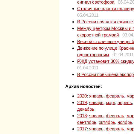
сигнал светофора
06.04.2
Столичные власти планир
05.04.2011
В России появятся единые
Между центром Москвы и 
скоростной трамвай
03.04
Весной столичные улицы 
Движение по улице Красин
односторонним
01.04.2011
РЖД установит 30% скидку 
01.04.2011
В России повышена экспор
Архив новостей:
2020
:
январь
,
февраль
,
мар
2019
:
январь
,
март
,
апрель
декабрь
2018
:
январь
,
февраль
,
мар
сентябрь
,
октябрь
,
ноябрь
2017
:
январь
,
февраль
,
мар