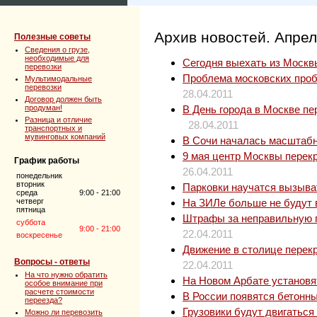
Архив новостей. Апрел
Полезные советы
Сведения о грузе,
необходимые для
Сегодня выехать из Москв
перевозки
Проблема московских проб
Мультимодальные
перевозки
28.04.2011
Договор должен быть
продуман!
В День города в Москве п
Разница и отличие
28.04.2011
транспортных и
мувинговых компаний
В Сочи началась масштабн
9 мая центр Москвы перек
График работы
26.04.2011
понедельник
вторник
Парковки научатся вызыва
среда
9:00 - 21:00
четверг
На ЗИЛе больше не будут 
пятница
Штрафы за неправильную п
суббота
9:00 - 21:00
22.04.2011
воскресенье
Движение в столице перек
Вопросы - ответы
22.04.2011
На что нужно обратить
На Новом Арбате установя
особое внимание при
расчете стоимости
В России появятся бетонны
переезда?
Грузовики будут двигаться
Можно ли перевозить