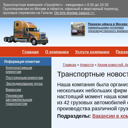
Транспортная компания «ГрузаНет» - ежедневно с 8:30 до 20:30
Грузоперевозки по Москве и области, офисный и квартирный переезд,
грузовые перевозки на Газели.
On-line форма заказа >>
Переезд офиса в Москве
наименьшими потерями
производственного времен
Главная
О компании
Услуги компании
Перее
Главная
»
Новости
»
Архив новостей. А
Корпоративным
клиентам
Транспортные новос
Постоянным клиентам
Экспедирование груза
Наша компания была организ
Вакансии
нескольких небольших фирм и
Перевозки
настоящий момент наша ком
автомобильным
из 42 грузовых автомобилей 
транспортом
производства различной гру
Подразделы:
Вакансии в ком