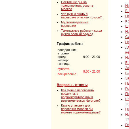
Состояние рынка
транспортных услуг в
На
Москве
В 
Что нужно знать о
На
перевозке опасных грузов?
К 
Мультимодальные
перевозки
Шт
Такелажные работы – когда
На
нужен особый подход
Си
Це
График работы
Дв
понедельник
н
вторник
среда
9:00 - 21:00
На
четверг
В 
пятница
З
суббота
9:00 - 21:00
В 
воскресенье
За
Па
Вопросы - ответы
Ро
Как лучше перевозить
продукты: в
Пе
рефрижераторе или в
Шт
изотермическом фургоне?
20
Какую упаковку для
перевозки мебели вы
Пр
можете порекомендовать?
На
17
Ро