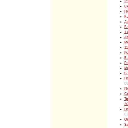
25
Ск
Пл
К 
Дв
В 
1 
Ав
Мо
11
Ро
В 
Ра
Мо
В
П
06
Пл
Ст
Тр
2
Пр
02
От
За