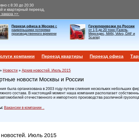
но с 8:30 до 20:30
ый и квартирный переезд,
 заказа >>
Переезд офиса в Москве
с
Грузоперевозки по России
наименьшими потерями
от 1,5 до 20 тонн (Газель,
производственного времени
Мерседес, MAN, Volvo, DAF и
Scania)
слуги компании
Переезд квартиры
Переезд офиса
Тар
»
Новости
»
Архив новостей. Июль 2015
ртные новости Москвы и России
ия была организована в 2003 году путем слияния нескольких небольших фир
ижного состава. В настоящий момент наша компания располагает собственн
 автомобилей отечественного и импортного производства различной грузопо
ы:
Вакансии в компании ..
 новостей. Июль 2015