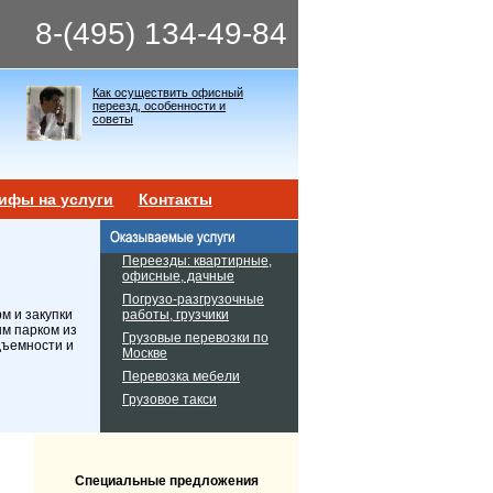
8-(495) 134-49-84
Как осуществить офисный
переезд, особенности и
советы
ифы на услуги
Контакты
Переезды: квартирные,
офисные, дачные
Погрузо-разгрузочные
работы, грузчики
м и закупки
ым парком из
Грузовые перевозки по
дъемности и
Москве
Перевозка мебели
Грузовое такси
Специальные предложения