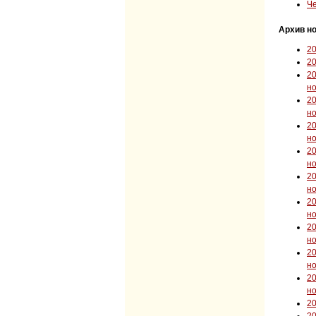
Че
Архив но
2
2
2
н
2
н
2
н
2
н
2
н
2
н
2
н
2
н
2
н
2