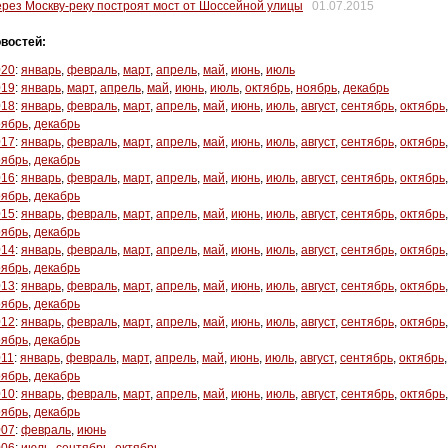
рез Москву-реку построят мост от Шоссейной улицы
01.07.2015
востей:
020
:
январь
,
февраль
,
март
,
апрель
,
май
,
июнь
,
июль
019
:
январь
,
март
,
апрель
,
май
,
июнь
,
июль
,
октябрь
,
ноябрь
,
декабрь
018
:
январь
,
февраль
,
март
,
апрель
,
май
,
июнь
,
июль
,
август
,
сентябрь
,
октябрь
,
оябрь
,
декабрь
017
:
январь
,
февраль
,
март
,
апрель
,
май
,
июнь
,
июль
,
август
,
сентябрь
,
октябрь
,
оябрь
,
декабрь
016
:
январь
,
февраль
,
март
,
апрель
,
май
,
июнь
,
июль
,
август
,
сентябрь
,
октябрь
,
оябрь
,
декабрь
015
:
январь
,
февраль
,
март
,
апрель
,
май
,
июнь
,
июль
,
август
,
сентябрь
,
октябрь
,
оябрь
,
декабрь
014
:
январь
,
февраль
,
март
,
апрель
,
май
,
июнь
,
июль
,
август
,
сентябрь
,
октябрь
,
оябрь
,
декабрь
013
:
январь
,
февраль
,
март
,
апрель
,
май
,
июнь
,
июль
,
август
,
сентябрь
,
октябрь
,
оябрь
,
декабрь
012
:
январь
,
февраль
,
март
,
апрель
,
май
,
июнь
,
июль
,
август
,
сентябрь
,
октябрь
,
оябрь
,
декабрь
011
:
январь
,
февраль
,
март
,
апрель
,
май
,
июнь
,
июль
,
август
,
сентябрь
,
октябрь
,
оябрь
,
декабрь
010
:
январь
,
февраль
,
март
,
апрель
,
май
,
июнь
,
июль
,
август
,
сентябрь
,
октябрь
,
оябрь
,
декабрь
007
:
февраль
,
июнь