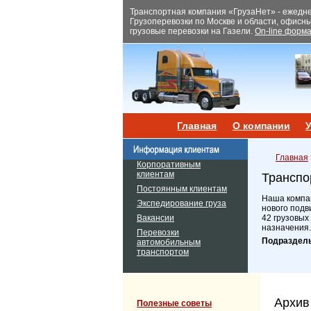
Транспортная компания «ГрузаНет» - ежеднев
Грузоперевозки по Москве и области, офисн
грузовые перевозки на Газели.
On-line форма
Главная
О компании
У
Главная
Корпоративным
клиентам
Транспо
Постоянным клиентам
Наша компан
Экспедирование груза
нового подв
Вакансии
42 грузовых
назначения.
Перевозки
Подраздел
автомобильным
транспортом
Архив
Полезные советы