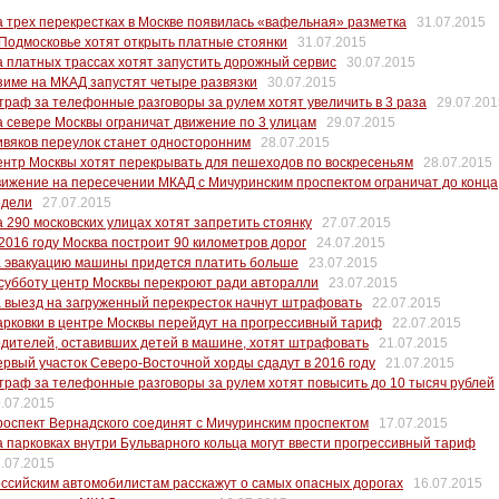
 трех перекрестках в Москве появилась «вафельная» разметка
31.07.2015
Подмосковье хотят открыть платные стоянки
31.07.2015
 платных трассах хотят запустить дорожный сервис
30.07.2015
зиме на МКАД запустят четыре развязки
30.07.2015
раф за телефонные разговоры за рулем хотят увеличить в 3 раза
29.07.201
 севере Москвы ограничат движение по 3 улицам
29.07.2015
вяков переулок станет односторонним
28.07.2015
нтр Москвы хотят перекрывать для пешеходов по воскресеньям
28.07.2015
ижение на пересечении МКАД с Мичуринским проспектом ограничат до конца
едели
27.07.2015
 290 московских улицах хотят запретить стоянку
27.07.2015
2016 году Москва построит 90 километров дорог
24.07.2015
а эвакуацию машины придется платить больше
23.07.2015
субботу центр Москвы перекроют ради авторалли
23.07.2015
 выезд на загруженный перекресток начнут штрафовать
22.07.2015
рковки в центре Москвы перейдут на прогрессивный тариф
22.07.2015
дителей, оставивших детей в машине, хотят штрафовать
21.07.2015
рвый участок Северо-Восточной хорды сдадут в 2016 году
21.07.2015
раф за телефонные разговоры за рулем хотят повысить до 10 тысяч рублей
.07.2015
оспект Вернадского соединят с Мичуринским проспектом
17.07.2015
 парковках внутри Бульварного кольца могут ввести прогрессивный тариф
.07.2015
ссийским автомобилистам расскажут о самых опасных дорогах
16.07.2015