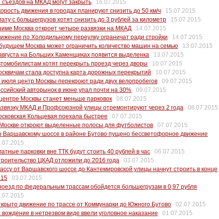
 съездов на МКАД могут закрыть
16.07.2015
орость движения в городах планируют снизить до 50 км/ч
15.07.2015
ату с большегрузов хотят снизить до 3 рублей за километр
15.07.2015
зиме Москва откроет четыре развязки на МКАД
14.07.2015
ижение по Холодильному переулку ограничат ради стройки
14.07.2015
будущем Москва может ограничить количество машин на семью
13.07.2015
августа на Больших Каменщиках появится выделенка
13.07.2015
томобилистам хотят перекрыть проезд через дворы
10.07.2015
сквичам стала доступна карта дорожных перекрытий
10.07.2015
 июля центр Москвы перекроют ради двух велопробегов
09.07.2015
ссийский авторынок в июне упал почти на 30%
09.07.2015
центре Москвы станет меньше парковок
08.07.2015
звязку МКАД и Профсоюзной улицы отремонтируют через 2 года
08.07.2015
сковская Кольцевая поехала быстрее
07.07.2015
 Москве откроют выделенные полосы для футболистов
07.07.2015
о Варшавскому шоссе в районе Бутово пущено бессветофорное движение
.07.2015
атные парковки вне ТТК будут стоить 40 рублей в час
06.07.2015
роительство ЦКАД отложили до 2016 года
03.07.2015
ассу от Варшавского шоссе до Кантемировской улицы начнут строить в конце
015
03.07.2015
оезд по федеральным трассам обойдется большегрузам в 0,97 рубля
.07.2015
крыто движение по трассе от Коммунарки до Южного Бутово
02.07.2015
 вождение в нетрезвом виде ввели уголовное наказание
01.07.2015