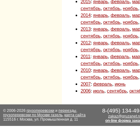
2015
:
январь
,
февраль
,
мар
сентябрь
,
октябрь
,
ноябрь
2014
:
январь
,
февраль
,
мар
сентябрь
,
октябрь
,
ноябрь
2013
:
январь
,
февраль
,
мар
сентябрь
,
октябрь
,
ноябрь
2012
:
январь
,
февраль
,
мар
сентябрь
,
октябрь
,
ноябрь
2011
:
январь
,
февраль
,
мар
сентябрь
,
октябрь
,
ноябрь
2010
:
январь
,
февраль
,
мар
сентябрь
,
октябрь
,
ноябрь
2007
:
февраль
,
июнь
2006
:
июль
,
сентябрь
,
октя
8-(495) 134-49
© 2006-2026
грузоперевозки
и
переезды
,
грузоперевозки по Москве газель
,
карта сайта
zakaz@gruzanet.r
115516 г. Москва, ул. Промышленная д. 11
on-line форма зак