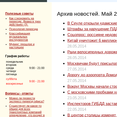
Архив новостей. Май 
Полезные советы
Как сэкономить на
переезде. Драма в трех
В Сеуле открыли «дамские
действиях (3).
Штрафы за нарушение ПДД 
Психология переезда
Классификация
Соцопрос: россияне недо
музыкальных
инструментов
Китай уничтожит 6 миллио
Мувинг: прошлое и
28.05.2014
настоящее
Ради велосипедных дороже
График работы
28.05.2014
понедельник
Москвичам будут присыла
вторник
среда
9:00 - 21:00
27.05.2014
четверг
пятница
Дорогу до аэропорта Домод
суббота
27.05.2014
9:00 - 21:00
воскресенье
Вокруг Москвы начали стр
С московскими пробками хо
Вопросы - ответы
23.05.2014
Можно ли провести
экспресс-переезд офиса?
Инспекторов ГИБДД застав
Существует ли какое-то
22.05.2014
общее для всех
транспортных компаний
В центре столицы изменят
определение, что входит в