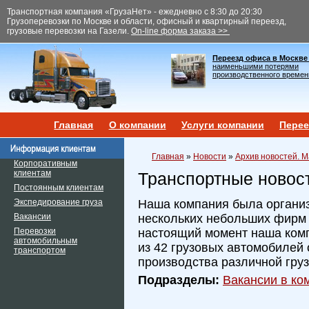
Транспортная компания «ГрузаНет» - ежедневно с 8:30 до 20:30
Грузоперевозки по Москве и области, офисный и квартирный переезд,
грузовые перевозки на Газели.
On-line форма заказа >>
Переезд офиса в Москве
наименьшими потерями
производственного времен
Главная
О компании
Услуги компании
Перее
Главная
»
Новости
»
Архив новостей. М
Корпоративным
клиентам
Транспортные новос
Постоянным клиентам
Экспедирование груза
Наша компания была организ
Вакансии
нескольких небольших фирм и
Перевозки
настоящий момент наша ком
автомобильным
из 42 грузовых автомобилей 
транспортом
производства различной гру
Подразделы:
Вакансии в ком