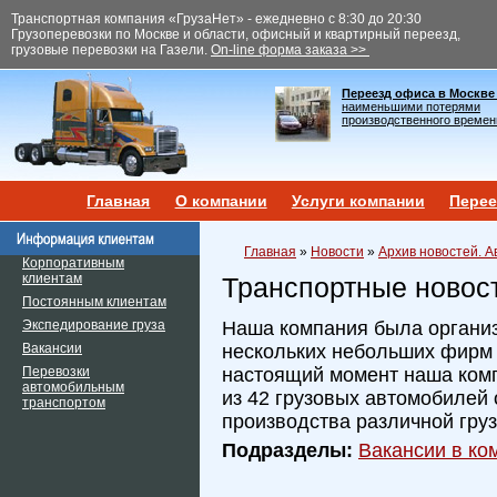
Транспортная компания «ГрузаНет» - ежедневно с 8:30 до 20:30
Грузоперевозки по Москве и области, офисный и квартирный переезд,
грузовые перевозки на Газели.
On-line форма заказа >>
Переезд офиса в Москве
наименьшими потерями
производственного времен
Главная
О компании
Услуги компании
Перее
Главная
»
Новости
»
Архив новостей. А
Корпоративным
клиентам
Транспортные новос
Постоянным клиентам
Экспедирование груза
Наша компания была организ
Вакансии
нескольких небольших фирм и
Перевозки
настоящий момент наша ком
автомобильным
из 42 грузовых автомобилей 
транспортом
производства различной гру
Подразделы:
Вакансии в ком