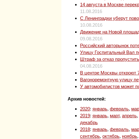
14 августа в Москве пере
11.08.2016
С Ленинградки уберут пово
10.08.2016
Движение на Новой площади
09.08.2016
Российский авторынок пот
Улицу Госпитальный Вал п
Штраф за отказ пропустит
04.08.2016
В центре Москвы откроют 
Вагоноремонтную улицу пе
У автомобилистов может п
Архив новостей:
2020
:
январь
,
февраль
,
мар
2019
:
январь
,
март
,
апрель
декабрь
2018
:
январь
,
февраль
,
мар
сентябрь
,
октябрь
,
ноябрь