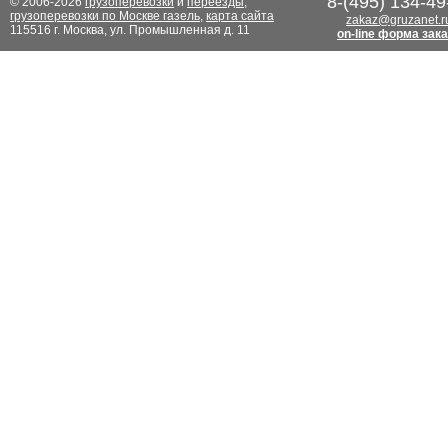
8-(495) 134-49
© 2006-2026
грузоперевозки
и
переезды
,
грузоперевозки по Москве газель
,
карта сайта
zakaz@gruzanet.r
115516 г. Москва, ул. Промышленная д. 11
on-line форма зак