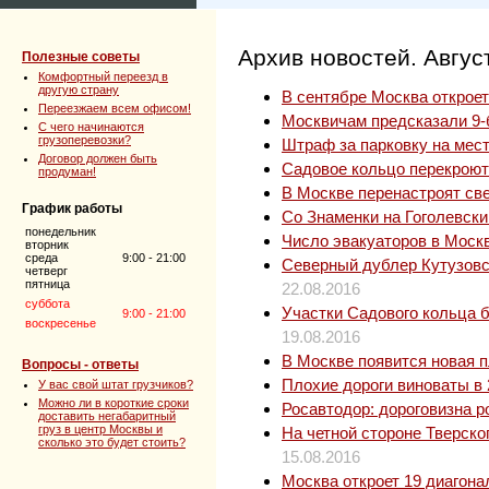
Архив новостей. Авгус
Полезные советы
Комфортный переезд в
другую страну
В сентябре Москва открое
Переезжаем всем офисом!
Москвичам предсказали 9
C чего начинаются
грузоперевозки?
Штраф за парковку на мес
Договор должен быть
Садовое кольцо перекроют 
продуман!
В Москве перенастроят св
График работы
Со Знаменки на Гоголевски
понедельник
Число эвакуаторов в Моск
вторник
среда
9:00 - 21:00
Северный дублер Кутузовск
четверг
пятница
22.08.2016
суббота
Участки Садового кольца б
9:00 - 21:00
воскресенье
19.08.2016
В Москве появится новая п
Вопросы - ответы
Плохие дороги виноваты в
У вас свой штат грузчиков?
Можно ли в короткие сроки
Росавтодор: дороговизна р
доставить негабаритный
груз в центр Москвы и
На четной стороне Тверско
сколько это будет стоить?
15.08.2016
Москва откроет 19 диагон