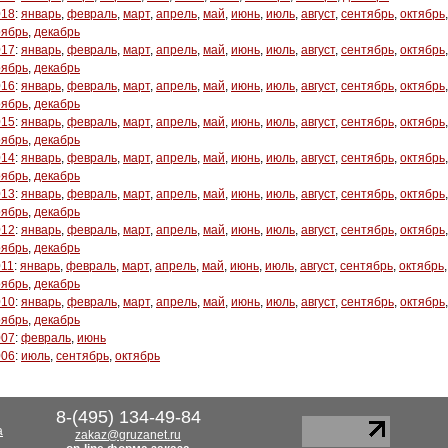
018
:
январь
,
февраль
,
март
,
апрель
,
май
,
июнь
,
июль
,
август
,
сентябрь
,
октябрь
,
оябрь
,
декабрь
017
:
январь
,
февраль
,
март
,
апрель
,
май
,
июнь
,
июль
,
август
,
сентябрь
,
октябрь
,
оябрь
,
декабрь
016
:
январь
,
февраль
,
март
,
апрель
,
май
,
июнь
,
июль
,
август
,
сентябрь
,
октябрь
,
оябрь
,
декабрь
015
:
январь
,
февраль
,
март
,
апрель
,
май
,
июнь
,
июль
,
август
,
сентябрь
,
октябрь
,
оябрь
,
декабрь
014
:
январь
,
февраль
,
март
,
апрель
,
май
,
июнь
,
июль
,
август
,
сентябрь
,
октябрь
,
оябрь
,
декабрь
013
:
январь
,
февраль
,
март
,
апрель
,
май
,
июнь
,
июль
,
август
,
сентябрь
,
октябрь
,
оябрь
,
декабрь
012
:
январь
,
февраль
,
март
,
апрель
,
май
,
июнь
,
июль
,
август
,
сентябрь
,
октябрь
,
оябрь
,
декабрь
011
:
январь
,
февраль
,
март
,
апрель
,
май
,
июнь
,
июль
,
август
,
сентябрь
,
октябрь
,
оябрь
,
декабрь
010
:
январь
,
февраль
,
март
,
апрель
,
май
,
июнь
,
июль
,
август
,
сентябрь
,
октябрь
,
оябрь
,
декабрь
007
:
февраль
,
июнь
006
:
июль
,
сентябрь
,
октябрь
8-(495) 134-49-84
а
zakaz@gruzanet.ru