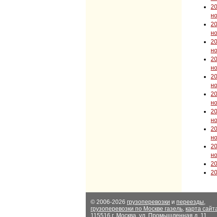
2
н
2
н
2
н
2
н
2
н
2
н
2
н
2
н
2
н
2
2
© 2006-2026
грузоперевозки
и
переезды
,
грузоперевозки по Москве газель
,
карта сайт
115516 г. Москва, ул. Промышленная д. 11