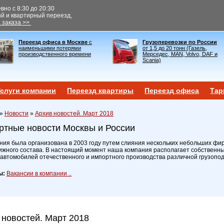
но с 8:30 до 20:30
ый и квартирный переезд,
 заказа >>
Переезд офиса в Москве
с
Грузоперевозки по России
наименьшими потерями
от 1,5 до 20 тонн (Газель,
производственного времени
Мерседес, MAN, Volvo, DAF и
Scania)
слуги компании
Переезд квартиры
Переезд офиса
Тар
»
Новости
»
Архив новостей. Март 2018
ртные новости Москвы и России
ия была организована в 2003 году путем слияния нескольких небольших фир
ижного состава. В настоящий момент наша компания располагает собственн
 автомобилей отечественного и импортного производства различной грузопо
ы:
Вакансии в компании ..
 новостей. Март 2018