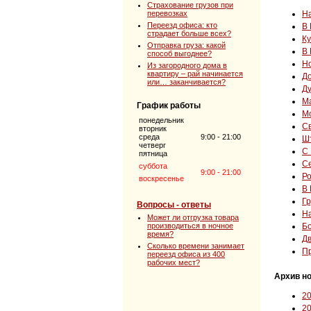
Страхование грузов при
перевозках
Н
Переезд офиса: кто
В 
страдает больше всех?
Ку
Отправка груза: какой
В 
способ выгоднее?
Н
Из загородного дома в
квартиру – рай начинается
До
или… заканчивается?
Ду
Ма
График работы
Мо
понедельник
С
вторник
среда
9:00 - 21:00
Шт
четверг
С 
пятница
Се
суббота
9:00 - 21:00
Ро
воскресенье
В 
Гр
Вопросы - ответы
На
Может ли отгрузка товара
производиться в ночное
Бо
время?
Дв
Сколько времени занимает
Пр
переезд офиса из 400
рабочих мест?
Архив но
2
2