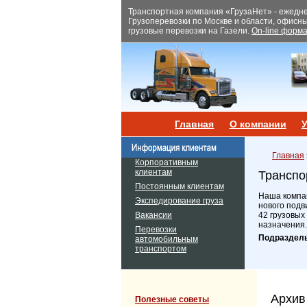
Транспортная компания «ГрузаНет» - ежеднев
Грузоперевозки по Москве и области, офисн
грузовые перевозки на Газели.
On-line форма
Главная
О компании
У
Главная
Корпоративным
клиентам
Транспо
Постоянным клиентам
Наша компан
Экспедирование груза
нового подв
Вакансии
42 грузовых
назначения.
Перевозки
Подраздел
автомобильным
транспортом
Архив
Полезные советы