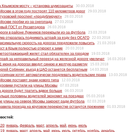
а Крымском мосту – установка шумозащиты
30.03.2018
Москве в этом году построят 110 километров дорог
29.03.2018
тузовский проспект «продублируют»
28.03.2018
Москве пробки из-за снегопада
27.03.2018
овый ГОСТ от Росавтодора
26.03.2018
роги в районе Лужников перекрыли из-за футбола
23.03.2018
ма отказалась поднимать штраф за езду без ОСАГО
22.03.2018
ксимальную скорость на дорогах предложили повысить
21.03.2018
ст в Крым полностью откроют к зиме
20.03.2018
ветоотражающий жилет стал обязателен за городом
19.03.2018
раф за неправильный переезд на железной дороге увеличат
16.03.2018
1 июня на дорогах введут синюю и желтую разметку
15.03.2018
ргей Собянин: въезд в ЦАО останется бесплатным
14.03.2018
ссиянам хотят автоматически продлевать водительские права
13.03.2018
Москве поставят знаки нового типа
12.03.2018
узовики пустили на улицы Москвы
07.03.2018
 дороги будут тратить вдвое больше
06.03.2018
льше половины водителей экономит на поездках
05.03.2018
е улицы на севере Москвы закроют ради футбола
02.03.2018
авила проезда на круговом перекрестке останутся прежними
01.03.2018
востей:
020
:
январь
,
февраль
,
март
,
апрель
,
май
,
июнь
,
июль
019
:
январь
,
март
,
апрель
,
май
,
июнь
,
июль
,
октябрь
,
ноябрь
,
декабрь