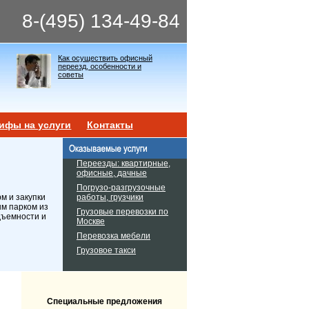
8-(495) 134-49-84
Как осуществить офисный
переезд, особенности и
советы
ифы на услуги
Контакты
Переезды: квартирные,
офисные, дачные
Погрузо-разгрузочные
работы, грузчики
м и закупки
ым парком из
Грузовые перевозки по
дъемности и
Москве
Перевозка мебели
Грузовое такси
Специальные предложения