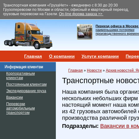
Транспортная компания «ГрузаНет» - ежедневно с 8:30 до 20:30
Грузоперевозки по Москве и области, офисный и квартирный переезд,
грузовые перевозки на Газели.
On-line форма заказа >>
Переезд офиса в Москве
наименьшими потерями
производственного времен
Главная
О компании
Услуги компании
Перее
Главная
»
Новости
»
Архив новостей. Я
Корпоративным
клиентам
Транспортные новос
Постоянным клиентам
Экспедирование груза
Наша компания была организ
Вакансии
нескольких небольших фирм и
Перевозки
настоящий момент наша ком
автомобильным
из 42 грузовых автомобилей 
транспортом
производства различной гру
Подразделы:
Вакансии в ком