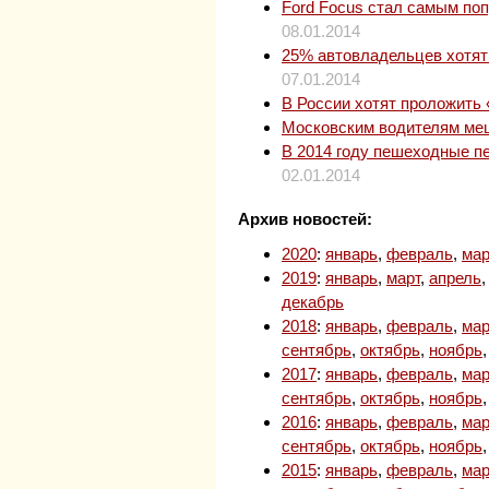
Ford Focus стал самым по
08.01.2014
25% автовладельцев хотят
07.01.2014
В России хотят проложить
Московским водителям меш
В 2014 году пешеходные п
02.01.2014
Архив новостей:
2020
:
январь
,
февраль
,
мар
2019
:
январь
,
март
,
апрель
декабрь
2018
:
январь
,
февраль
,
мар
сентябрь
,
октябрь
,
ноябрь
2017
:
январь
,
февраль
,
мар
сентябрь
,
октябрь
,
ноябрь
2016
:
январь
,
февраль
,
мар
сентябрь
,
октябрь
,
ноябрь
2015
:
январь
,
февраль
,
мар