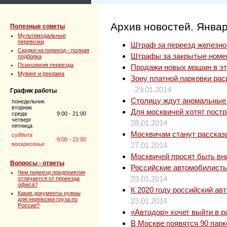
Архив новостей. Янва
Полезные советы
Мультимодальные
перевозки
Штраф за переезд железной
Скидки на переезд - полная
Штрафы за закрытые номер
подборка
Психология переезда
Продажи новых машин в это
Мувинг и реклама
Зону платной парковки рас
29.01.2014
График работы
Столицу ждут аномальные
понедельник
вторник
Для москвичей хотят пост
среда
9:00 - 21:00
четверг
28.01.2014
пятница
Москвичам станут рассказ
суббота
9:00 - 21:00
воскресенье
27.01.2014
Москвичей просят быть вн
Вопросы - ответы
Российские автомобилисты
Чем переезд предприятия
23.01.2014
отличается от переезда
офиса?
К 2020 году российский ав
Какие документы нужны
для перевозки груза по
23.01.2014
России?
«Автодор» хочет выйти в 
В Москве появятся 90 парк