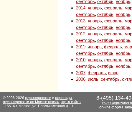
сентябрь
,
октябрь
,
ноябрь
2014
:
январь
,
февраль
,
мар
сентябрь
,
октябрь
,
ноябрь
2013
:
январь
,
февраль
,
мар
сентябрь
,
октябрь
,
ноябрь
2012
:
январь
,
февраль
,
мар
сентябрь
,
октябрь
,
ноябрь
2011
:
январь
,
февраль
,
мар
сентябрь
,
октябрь
,
ноябрь
2010
:
январь
,
февраль
,
мар
сентябрь
,
октябрь
,
ноябрь
2007
:
февраль
,
июнь
2006
:
июль
,
сентябрь
,
октя
8-(495) 134-49
© 2006-2026
грузоперевозки
и
переезды
,
грузоперевозки по Москве газель
,
карта сайта
zakaz@gruzanet.r
115516 г. Москва, ул. Промышленная д. 11
on-line форма зак