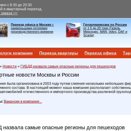
но с 8:30 до 20:30
ый и квартирный переезд,
 заказа >>
Переезд офиса в Москве
с
Грузоперевозки по России
наименьшими потерями
от 1,5 до 20 тонн (Газель,
производственного времени
Мерседес, MAN, Volvo, DAF и
Scania)
слуги компании
Переезд квартиры
Переезд офиса
Тар
»
Новости
»
ГИБДД назвала самые опасные регионы для пешеходов
ртные новости Москвы и России
ия была организована в 2003 году путем слияния нескольких небольших фир
ижного состава. В настоящий момент наша компания располагает собственн
 автомобилей отечественного и импортного производства различной грузопо
ы:
Вакансии в компании ..
 назвала самые опасные регионы для пешеходов