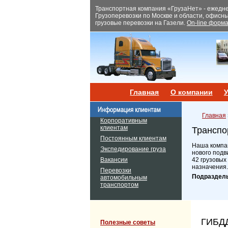
Транспортная компания «ГрузаНет» - ежеднев
Грузоперевозки по Москве и области, офисн
грузовые перевозки на Газели.
On-line форма
Главная
О компании
У
Главная
Корпоративным
клиентам
Транспо
Постоянным клиентам
Наша компан
Экспедирование груза
нового подв
Вакансии
42 грузовых
назначения.
Перевозки
Подраздел
автомобильным
транспортом
ГИБДД
Полезные советы