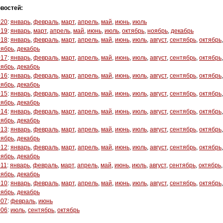
востей:
020
:
январь
,
февраль
,
март
,
апрель
,
май
,
июнь
,
июль
019
:
январь
,
март
,
апрель
,
май
,
июнь
,
июль
,
октябрь
,
ноябрь
,
декабрь
018
:
январь
,
февраль
,
март
,
апрель
,
май
,
июнь
,
июль
,
август
,
сентябрь
,
октябрь
,
оябрь
,
декабрь
017
:
январь
,
февраль
,
март
,
апрель
,
май
,
июнь
,
июль
,
август
,
сентябрь
,
октябрь
,
оябрь
,
декабрь
016
:
январь
,
февраль
,
март
,
апрель
,
май
,
июнь
,
июль
,
август
,
сентябрь
,
октябрь
,
оябрь
,
декабрь
015
:
январь
,
февраль
,
март
,
апрель
,
май
,
июнь
,
июль
,
август
,
сентябрь
,
октябрь
,
оябрь
,
декабрь
014
:
январь
,
февраль
,
март
,
апрель
,
май
,
июнь
,
июль
,
август
,
сентябрь
,
октябрь
,
оябрь
,
декабрь
013
:
январь
,
февраль
,
март
,
апрель
,
май
,
июнь
,
июль
,
август
,
сентябрь
,
октябрь
,
оябрь
,
декабрь
012
:
январь
,
февраль
,
март
,
апрель
,
май
,
июнь
,
июль
,
август
,
сентябрь
,
октябрь
,
оябрь
,
декабрь
011
:
январь
,
февраль
,
март
,
апрель
,
май
,
июнь
,
июль
,
август
,
сентябрь
,
октябрь
,
оябрь
,
декабрь
010
:
январь
,
февраль
,
март
,
апрель
,
май
,
июнь
,
июль
,
август
,
сентябрь
,
октябрь
,
оябрь
,
декабрь
007
:
февраль
,
июнь
006
:
июль
,
сентябрь
,
октябрь