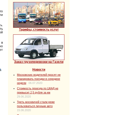
го
ти
ь.
ть
Тарифы, стоимость услуг
ой
 в
но
ет
Заказ грузоперевозки на Газели
Новости
Московских водителей просят не
планировать поездки в середине
недели
06.07.2020
Стоимость проезда по ЦКАД не
превысит 2,5 рубля за км
29.06.2020
Треть москвичей стали реже
пользоваться личным авто
15.06.2020