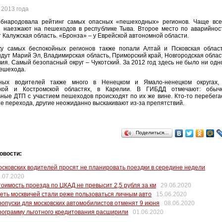
 2013 года
бнародовала рейтинг самых опасных «пешеходных» регионов. Чаще все
и наезжают на пешеходов в республике Тыва. Второе место по аварийнос
 Калужская область. «Бронза» – у Еврейской автономной области.
ку самых беспокойных регионов также попали Алтай и Псковская област
дут Марий Эл, Владимирская область, Приморский край, Новгородская облас
ия. Самый безопасный округ – Чукотский. За 2012 год здесь не было ни одн
ешехода.
ных водителей также много в Ненецком и Ямало-ненецком округах,
кой и Костромской областях, в Карелии. В ГИБДД отмечают: обыч
ные ДТП с участием пешеходов происходят по их же вине. Кто-то перебега
не перехода, другие неожиданно выскакивают из-за препятствий.
Поделиться…
овости:
сковских водителей просят не планировать поездки в середине недели
.07.2020
оимость проезда по ЦКАД не превысит 2,5 рубля за км
29.06.2020
еть москвичей стали реже пользоваться личным авто
15.06.2020
опуски для московских автомобилистов отменят 9 июня
08.06.2020
ограмму льготного кредитования расширили
01.06.2020