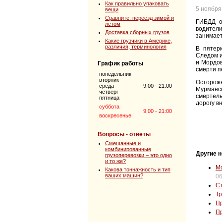
Как правильно упаковать
5 ноября
вещи
Сравните: переезд зимой и
ГИБДД о
летом
водител
Доставка сборных грузов
занимает
Какие грузчики в Америке,
различия, терминология
В пятер
Следом и
и Мордов
График работы
смерти п
понедельник
вторник
Осторож
среда
9:00 - 21:00
Мурманс
четверг
смертель
пятница
дорогу в
суббота
9:00 - 21:00
воскресенье
Вопросы - ответы
Смешанные и
комбинированные
Другие н
грузоперевозки – это одно
и то же?
Мо
Какова тоннажность и тип
ваших машин?
06
Ст
Тр
Пр
Пр