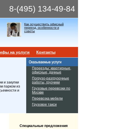
8-(495) 134-49-84
Как осуществить офисный
переезд, особенности и
советы
ифы на услуги
Контакты
Переезды: квартирные,
офисные, дачные
Погрузо-разгрузочные
работы, грузчики
м и закупки
ым парком из
Грузовые перевозки по
дъемности и
Москве
Перевозка мебели
Грузовое такси
Специальные предложения