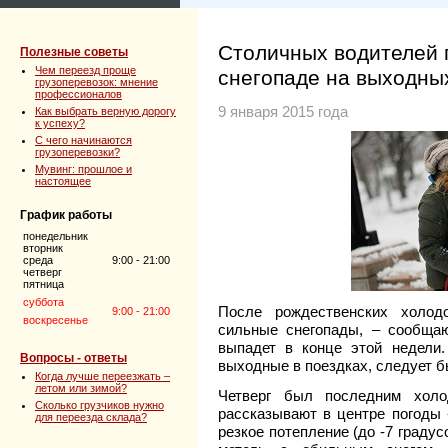
Столичных водителей 
Полезные советы
Чем переезд проще
снегопаде на выходны
грузоперевозок: мнение
профессионалов
9 января 2015 года
Как выбрать верную дорогу
к успеху?
C чего начинаются
грузоперевозки?
Мувинг: прошлое и
настоящее
График работы
понедельник
вторник
среда
9:00 - 21:00
четверг
пятница
суббота
После рождественских холод
9:00 - 21:00
воскресенье
сильные снегопады, – сообщаю
выпадет в конце этой недели.
Вопросы - ответы
выходные в поездках, следует 
Когда лучше переезжать –
летом или зимой?
Четверг был последним холо
Сколько грузчиков нужно
рассказывают в центре погоды 
для переезда склада?
резкое потепление (до -7 градус