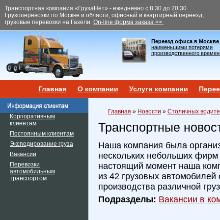
Транспортная компания «ГрузаНет» - ежедневно с 8:30 до 20:30
Грузоперевозки по Москве и области, офисный и квартирный переезд,
грузовые перевозки на Газели.
On-line форма заказа >>
Переезд офиса в Москве
наименьшими потерями
производственного времен
Главная
О компании
Услуги компании
Перее
Главная
»
Новости
»
Столичных водите
Корпоративным
клиентам
Транспортные новос
Постоянным клиентам
Экспедирование груза
Наша компания была организ
Вакансии
нескольких небольших фирм и
Перевозки
настоящий момент наша ком
автомобильным
из 42 грузовых автомобилей 
транспортом
производства различной гру
Подразделы:
Вакансии в ком