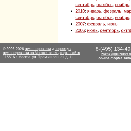
сентябрь
,
октябрь
,
ноябрь
2010
:
январь
,
февраль
,
мар
сентябрь
,
октябрь
,
ноябрь
2007
:
февраль
,
июнь
2006
:
июль
,
сентябрь
,
октя
8-(495) 134-49
© 2006-2026
грузоперевозки
и
переезды
,
грузоперевозки по Москве газель
,
карта сайта
zakaz@gruzanet.r
115516 г. Москва, ул. Промышленная д. 11
on-line форма зак