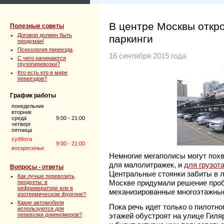
В центре Москвы откр
Полезные советы
Договор должен быть
паркинги
продуман!
Психология переезда
16 сентября 2015 года
C чего начинаются
грузоперевозки?
Кто есть кто в мире
переездов?
График работы
понедельник
вторник
среда
9:00 - 21:00
четверг
пятница
суббота
9:00 - 21:00
воскресенье
Немногие мегаполисы могут похв
для малолитражек, и
для грузот
Вопросы - ответы
Центральные стоянки забиты в 
Как лучше перевозить
Москве придумали решение проб
продукты: в
рефрижераторе или в
механизированные многоэтажные
изотермическом фургоне?
Какие автомобили
Пока речь идет только о пилотно
используются для
перевозки длинномеров?
этажей обустроят на улице Гиля