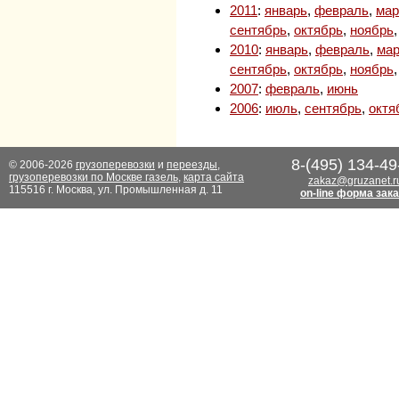
2011
:
январь
,
февраль
,
мар
сентябрь
,
октябрь
,
ноябрь
2010
:
январь
,
февраль
,
мар
сентябрь
,
октябрь
,
ноябрь
2007
:
февраль
,
июнь
2006
:
июль
,
сентябрь
,
октя
8-(495) 134-49
© 2006-2026
грузоперевозки
и
переезды
,
грузоперевозки по Москве газель
,
карта сайта
zakaz@gruzanet.r
115516 г. Москва, ул. Промышленная д. 11
on-line форма зак