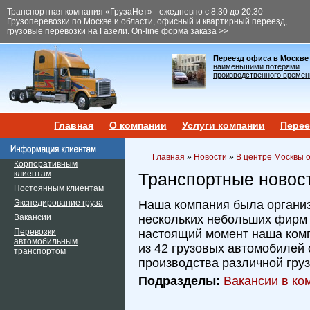
Транспортная компания «ГрузаНет» - ежедневно с 8:30 до 20:30
Грузоперевозки по Москве и области, офисный и квартирный переезд,
грузовые перевозки на Газели.
On-line форма заказа >>
Переезд офиса в Москве
наименьшими потерями
производственного времен
Главная
О компании
Услуги компании
Перее
Главная
»
Новости
»
В центре Москвы 
Корпоративным
клиентам
Транспортные новос
Постоянным клиентам
Экспедирование груза
Наша компания была организ
Вакансии
нескольких небольших фирм и
Перевозки
настоящий момент наша ком
автомобильным
из 42 грузовых автомобилей 
транспортом
производства различной гру
Подразделы:
Вакансии в ком