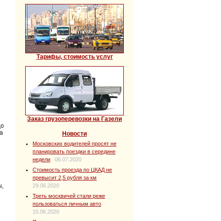
Тарифы, стоимость услуг
Заказ грузоперевозки на Газели
до
а
Новости
Московских водителей просят не
планировать поездки в середине
недели
06.07.2020
Стоимость проезда по ЦКАД не
превысит 2,5 рубля за км
29.06.2020
ы,
Треть москвичей стали реже
пользоваться личным авто
15.06.2020