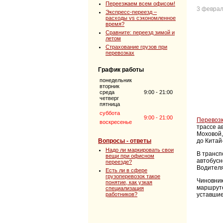
Переезжаем всем офисом!
3 феврал
Экспресс-переезд –
расходы vs сэкономленное
время?
Сравните: переезд зимой и
летом
Страхование грузов при
перевозках
График работы
понедельник
вторник
среда
9:00 - 21:00
четверг
пятница
суббота
9:00 - 21:00
Перевозк
воскресенье
трассе а
Моховой,
Вопросы - ответы
до Китай
Надо ли маркировать свои
В трансп
вещи при офисном
автобусн
переезде?
Водителя
Есть ли в сфере
грузоперевозок такое
Чиновник
понятие, как узкая
маршруте
специализация
работников?
уставшие