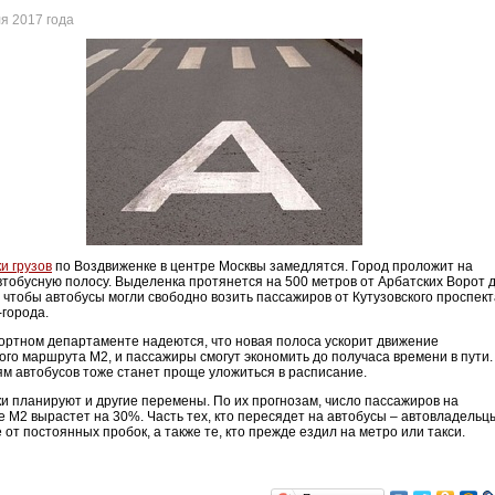
я 2017 года
и грузов
по Воздвиженке в центре Москвы замедлятся. Город проложит на
втобусную полосу. Выделенка протянется на 500 метров от Арбатских Ворот 
 чтобы автобусы могли свободно возить пассажиров от Кутузовского проспект
-города.
ортном департаменте надеются, что новая полоса ускорит движение
ого маршрута М2, и пассажиры смогут экономить до получаса времени в пути.
м автобусов тоже станет проще уложиться в расписание.
и планируют и другие перемены. По их прогнозам, число пассажиров на
 М2 вырастет на 30%. Часть тех, кто пересядет на автобусы – автовладельц
 от постоянных пробок, а также те, кто прежде ездил на метро или такси.