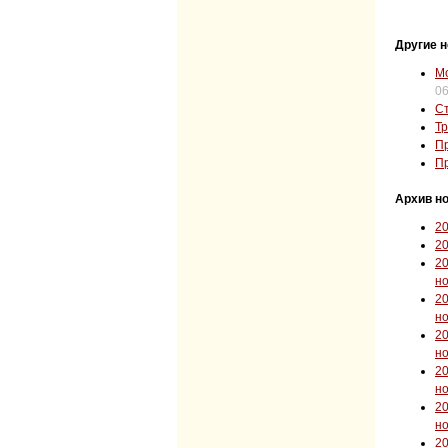
Другие н
Мо
06
Ст
Тр
Пр
Пр
Архив но
2
2
2
н
2
н
2
н
2
н
2
н
2