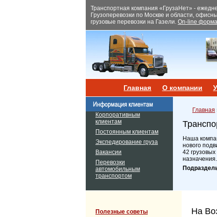
Транспортная компания «ГрузаНет» - ежеднев
Грузоперевозки по Москве и области, офисн
грузовые перевозки на Газели.
On-line форма
Главная
О компании
У
Главная
Корпоративным
клиентам
Транспо
Постоянным клиентам
Наша компан
Экспедирование груза
нового подв
Вакансии
42 грузовых
назначения.
Перевозки
Подраздел
автомобильным
транспортом
На Во
Полезные советы