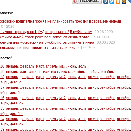
Поделиться…
овости:
сковских водителей просят не планировать поездки в середине недели
.07.2020
оимость проезда по ЦКАД не превысит 2,5 рубля за км
29.06.2020
еть москвичей стали реже пользоваться личным авто
15.06.2020
опуски для московских автомобилистов отменят 9 июня
08.06.2020
ограмму льготного кредитования расширили
01.06.2020
востей:
020
:
январь
,
февраль
,
март
,
апрель
,
май
,
июнь
,
июль
019
:
январь
,
март
,
апрель
,
май
,
июнь
,
июль
,
октябрь
,
ноябрь
,
декабрь
018
:
январь
,
февраль
,
март
,
апрель
,
май
,
июнь
,
июль
,
август
,
сентябрь
,
октябрь
,
оябрь
,
декабрь
017
:
январь
,
февраль
,
март
,
апрель
,
май
,
июнь
,
июль
,
август
,
сентябрь
,
октябрь
,
оябрь
,
декабрь
016
:
январь
,
февраль
,
март
,
апрель
,
май
,
июнь
,
июль
,
август
,
сентябрь
,
октябрь
,
оябрь
,
декабрь
015
:
январь
,
февраль
,
март
,
апрель
,
май
,
июнь
,
июль
,
август
,
сентябрь
,
октябрь
,
оябрь
,
декабрь
014
:
январь
,
февраль
,
март
,
апрель
,
май
,
июнь
,
июль
,
август
,
сентябрь
,
октябрь
,
оябрь
,
декабрь
013
:
январь
,
февраль
,
март
,
апрель
,
май
,
июнь
,
июль
,
август
,
сентябрь
,
октябрь
,