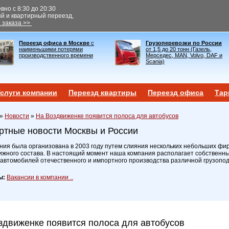
но с 8:30 до 20:30
ый и квартирный переезд,
 заказа >>
Переезд офиса в Москве
с
Грузоперевозки по России
наименьшими потерями
от 1,5 до 20 тонн (Газель,
производственного времени
Мерседес, MAN, Volvo, DAF и
Scania)
слуги компании
Переезд квартиры
Переезд офиса
Тар
»
Новости
»
На Воздвиженке появится полоса для автобусов
ртные новости Москвы и России
ия была организована в 2003 году путем слияния нескольких небольших фир
ижного состава. В настоящий момент наша компания располагает собственн
 автомобилей отечественного и импортного производства различной грузопо
ы:
Вакансии в компании ..
здвиженке появится полоса для автобусов