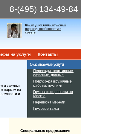
8-(495) 134-49-84
Как осуществить офисный
переезд, особенности и
советы
ифы на услуги
Контакты
Переезды: квартирные,
офисные, дачные
Погрузо-разгрузочные
работы, грузчики
м и закупки
ым парком из
Грузовые перевозки по
дъемности и
Москве
Перевозка мебели
Грузовое такси
Специальные предложения