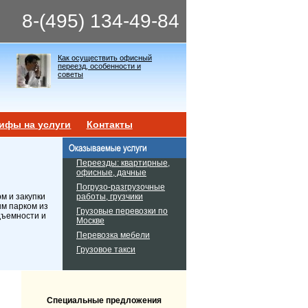
8-(495) 134-49-84
Как осуществить офисный
переезд, особенности и
советы
ифы на услуги
Контакты
Переезды: квартирные,
офисные, дачные
Погрузо-разгрузочные
работы, грузчики
м и закупки
ым парком из
Грузовые перевозки по
дъемности и
Москве
Перевозка мебели
Грузовое такси
Специальные предложения