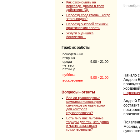
Как сэкономить на
9 ноября
переезде. Драма в трех
действиях (3).
Переезд «под ключ» - когда
это выгодно?
Переезд бытовой техники:
практические советы
Услуги оценщика
бесплатно…
График работы
понедельник
вторник
среда
9:00 - 21:00
четверг
пятница
суббота
Начало с
9:00 - 21:00
Андрея Б
воскресенье
проводят
хордовой
Вопросы - ответы
перевозч
Все ли транспортные
Андрей Б
компании используют
составит
спутниковую навигацию
для контроля
построен
грузоперевозок?
проспект
Есть ли у вас льготные
тарифы для тех, кто давно
Появлени
и часто заказывает
Москвы, 
грузоперевозки?
существе