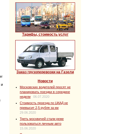
Тарифы, стоимость услуг
Заказ грузоперевозки на Газели
ты
Новости
 и
Московских водителей просят не
планировать поездки в середине
недели
06.07.2020
т
Стоимость проезда по ЦКАД не
превысит 2,5 рубля за км
29.06.2020
Треть москвичей стали реже
пользоваться личным авто
15.06.2020