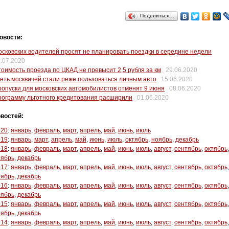
Поделиться…
овости:
сковских водителей просят не планировать поездки в середине недели
.07.2020
оимость проезда по ЦКАД не превысит 2,5 рубля за км
29.06.2020
еть москвичей стали реже пользоваться личным авто
15.06.2020
опуски для московских автомобилистов отменят 9 июня
08.06.2020
ограмму льготного кредитования расширили
01.06.2020
востей:
020
:
январь
,
февраль
,
март
,
апрель
,
май
,
июнь
,
июль
019
:
январь
,
март
,
апрель
,
май
,
июнь
,
июль
,
октябрь
,
ноябрь
,
декабрь
018
:
январь
,
февраль
,
март
,
апрель
,
май
,
июнь
,
июль
,
август
,
сентябрь
,
октябрь
,
оябрь
,
декабрь
017
:
январь
,
февраль
,
март
,
апрель
,
май
,
июнь
,
июль
,
август
,
сентябрь
,
октябрь
,
оябрь
,
декабрь
016
:
январь
,
февраль
,
март
,
апрель
,
май
,
июнь
,
июль
,
август
,
сентябрь
,
октябрь
,
оябрь
,
декабрь
015
:
январь
,
февраль
,
март
,
апрель
,
май
,
июнь
,
июль
,
август
,
сентябрь
,
октябрь
,
оябрь
,
декабрь
014
:
январь
,
февраль
,
март
,
апрель
,
май
,
июнь
,
июль
,
август
,
сентябрь
,
октябрь
,