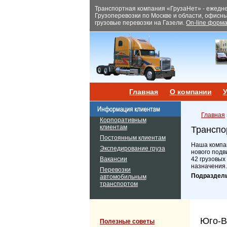
Транспортная компания «ГрузаНет» - ежеднев
Грузоперевозки по Москве и области, офисн
грузовые перевозки на Газели.
On-line форма
Главная
О компании
У
Главная
Корпоративным
клиентам
Транспо
Постоянным клиентам
Наша компан
Экспедирование груза
нового подв
Вакансии
42 грузовых
назначения.
Перевозки
Подраздел
автомобильным
транспортом
Юго-В
Полезные советы