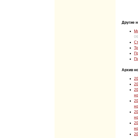
Другие н
Мо
06
Ст
Тр
Пр
Пр
Архив но
2
2
2
н
2
н
2
н
2
н
2