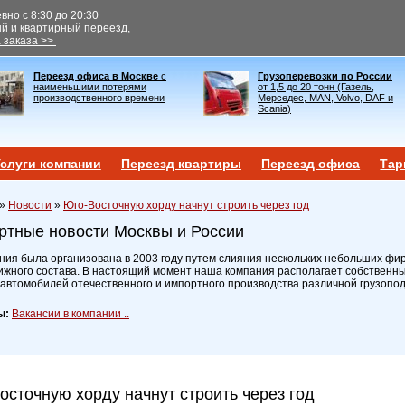
но с 8:30 до 20:30
ый и квартирный переезд,
 заказа >>
Переезд офиса в Москве
с
Грузоперевозки по России
наименьшими потерями
от 1,5 до 20 тонн (Газель,
производственного времени
Мерседес, MAN, Volvo, DAF и
Scania)
слуги компании
Переезд квартиры
Переезд офиса
Тар
»
Новости
»
Юго-Восточную хорду начнут строить через год
ртные новости Москвы и России
ия была организована в 2003 году путем слияния нескольких небольших фир
ижного состава. В настоящий момент наша компания располагает собственн
 автомобилей отечественного и импортного производства различной грузопо
ы:
Вакансии в компании ..
осточную хорду начнут строить через год