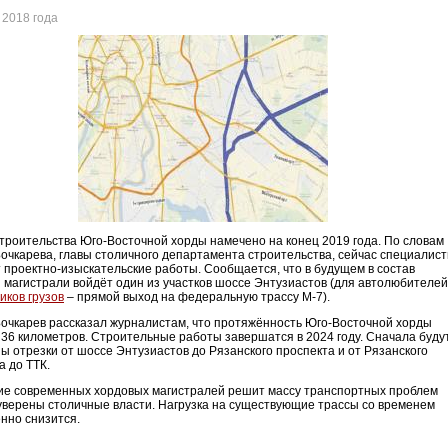
 2018 года
троительства Юго-Восточной хорды намечено на конец 2019 года. По словам
очкарева, главы столичного департамента строительства, сейчас специалис
 проектно-изыскательские работы. Сообщается, что в будущем в состав
 магистрали войдёт один из участков шоссе Энтузиастов (для автолюбителей
иков грузов
– прямой выход на федеральную трассу М-7).
очкарев рассказал журналистам, что протяжённость Юго-Восточной хорды
 36 километров. Строительные работы завершатся в 2024 году. Сначала буду
ы отрезки от шоссе Энтузиастов до Рязанского проспекта и от Рязанского
а до ТТК.
е современных хордовых магистралей решит массу транспортных проблем
уверены столичные власти. Нагрузка на существующие трассы со временем
нно снизится.